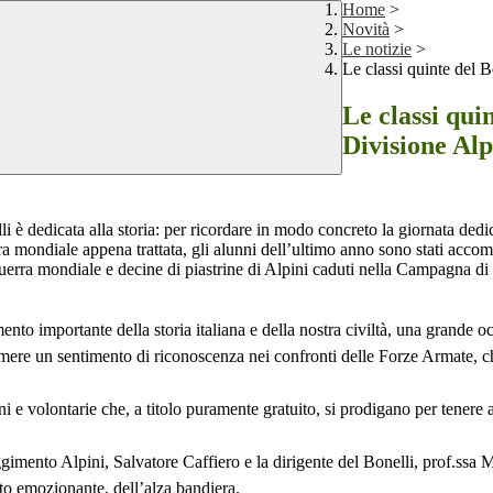
Home
>
Novità
>
Le notizie
>
Le classi quinte del 
Le classi qui
Divisione Al
li è dedicata alla storia: per ricordare in modo concreto la giornata ded
mondiale appena trattata, gli alunni dell’ultimo anno sono stati accomp
guerra mondiale e decine di piastrine di Alpini caduti nella Campagna di 
nto importante della storia italiana e della nostra civiltà, una grande 
rimere un sentimento di riconoscenza nei confronti delle Forze Armate, che
ni e volontarie che, a titolo puramente gratuito, si prodigano per tenere a
gimento Alpini, Salvatore Caffiero e la dirigente del Bonelli, prof.ssa
lto emozionante, dell’alza bandiera.