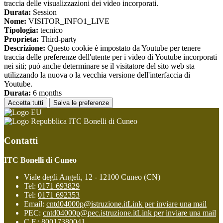
traccia delle visualizzazioni dei video incorporati.
Durata:
Session
Nome:
VISITOR_INFO1_LIVE
Tipologia:
tecnico
Proprieta:
Third-party
Descrizione:
Questo cookie è impostato da Youtube per tenere
traccia delle preferenze dell'utente per i video di Youtube incorporati
nei siti; può anche determinare se il visitatore del sito web sta
utilizzando la nuova o la vecchia versione dell'interfaccia di
Youtube.
Durata:
6 months
Accetta tutti
Salva le preferenze
ITC Bonelli di Cuneo
Contatti
ITC Bonelli di Cuneo
Viale degli Angeli, 12 - 12100 Cuneo (CN)
Tel:
0171 693829
Tel:
0171 692353
Email:
cntd04000p@istruzione.it
Link per inviare una mail
PEC:
cntd04000p@pec.istruzione.it
Link per inviare una mail
C.F.: 80017380041