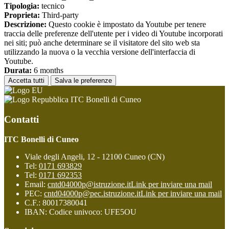
Tipologia:
tecnico
Proprieta:
Third-party
Descrizione:
Questo cookie è impostato da Youtube per tenere
traccia delle preferenze dell'utente per i video di Youtube incorporati
nei siti; può anche determinare se il visitatore del sito web sta
utilizzando la nuova o la vecchia versione dell'interfaccia di
Youtube.
Durata:
6 months
Accetta tutti
Salva le preferenze
ITC Bonelli di Cuneo
Contatti
ITC Bonelli di Cuneo
Viale degli Angeli, 12 - 12100 Cuneo (CN)
Tel:
0171 693829
Tel:
0171 692353
Email:
cntd04000p@istruzione.it
Link per inviare una mail
PEC:
cntd04000p@pec.istruzione.it
Link per inviare una mail
C.F.: 80017380041
IBAN: Codice univoco: UFE5OU