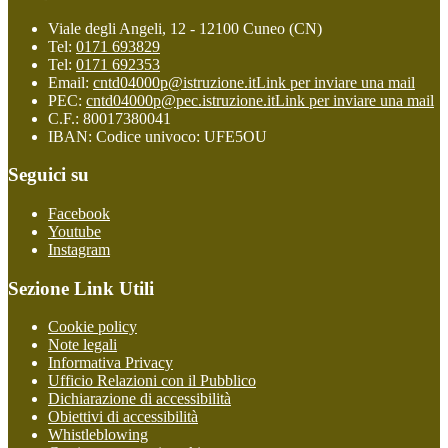
Viale degli Angeli, 12 - 12100 Cuneo (CN)
Tel:
0171 693829
Tel:
0171 692353
Email:
cntd04000p@istruzione.it
Link per inviare una mail
PEC:
cntd04000p@pec.istruzione.it
Link per inviare una mail
C.F.: 80017380041
IBAN: Codice univoco: UFE5OU
Seguici su
Facebook
Youtube
Instagram
Sezione Link Utili
Cookie policy
Note legali
Informativa Privacy
Ufficio Relazioni con il Pubblico
Dichiarazione di accessibilità
Obiettivi di accessibilità
Whistleblowing