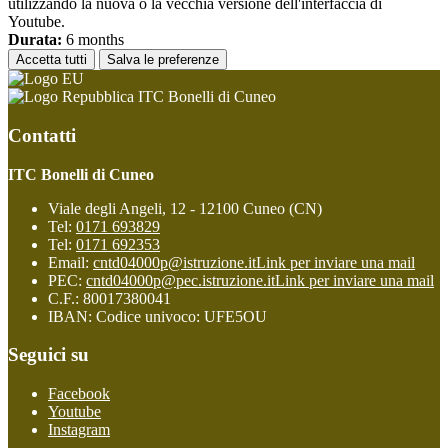
utilizzando la nuova o la vecchia versione dell'interfaccia di
Youtube.
Durata:
6 months
Accetta tutti
Salva le preferenze
ITC Bonelli di Cuneo
Contatti
ITC Bonelli di Cuneo
Viale degli Angeli, 12 - 12100 Cuneo (CN)
Tel:
0171 693829
Tel:
0171 692353
Email:
cntd04000p@istruzione.it
Link per inviare una mail
PEC:
cntd04000p@pec.istruzione.it
Link per inviare una mail
C.F.: 80017380041
IBAN: Codice univoco: UFE5OU
Seguici su
Facebook
Youtube
Instagram