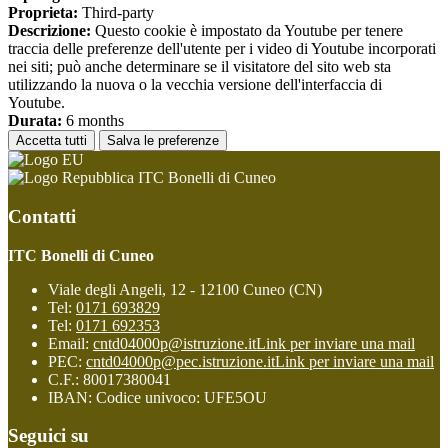
Proprieta:
Third-party
Descrizione:
Questo cookie è impostato da Youtube per tenere
traccia delle preferenze dell'utente per i video di Youtube incorporati
nei siti; può anche determinare se il visitatore del sito web sta
utilizzando la nuova o la vecchia versione dell'interfaccia di
Youtube.
Durata:
6 months
Accetta tutti
Salva le preferenze
ITC Bonelli di Cuneo
Contatti
ITC Bonelli di Cuneo
Viale degli Angeli, 12 - 12100 Cuneo (CN)
Tel:
0171 693829
Tel:
0171 692353
Email:
cntd04000p@istruzione.it
Link per inviare una mail
PEC:
cntd04000p@pec.istruzione.it
Link per inviare una mail
C.F.: 80017380041
IBAN: Codice univoco: UFE5OU
Seguici su