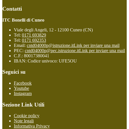
Contatti
ITC Bonelli di Cuneo
Viale degli Angeli, 12 - 12100 Cuneo (CN)
Tel:
0171 693829
Tel:
0171 692353
Email:
cntd04000p@istruzione.it
Link per inviare una mail
PEC:
cntd04000p@pec.istruzione.it
Link per inviare una mail
C.F.: 80017380041
IBAN: Codice univoco: UFE5OU
Seguici su
Facebook
Youtube
Instagram
Sezione Link Utili
Cookie policy
Note legali
Informativa Privacy