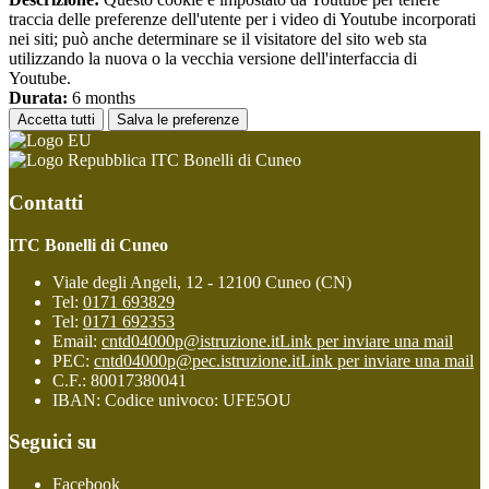
traccia delle preferenze dell'utente per i video di Youtube incorporati
nei siti; può anche determinare se il visitatore del sito web sta
utilizzando la nuova o la vecchia versione dell'interfaccia di
Youtube.
Durata:
6 months
Accetta tutti
Salva le preferenze
ITC Bonelli di Cuneo
Contatti
ITC Bonelli di Cuneo
Viale degli Angeli, 12 - 12100 Cuneo (CN)
Tel:
0171 693829
Tel:
0171 692353
Email:
cntd04000p@istruzione.it
Link per inviare una mail
PEC:
cntd04000p@pec.istruzione.it
Link per inviare una mail
C.F.: 80017380041
IBAN: Codice univoco: UFE5OU
Seguici su
Facebook