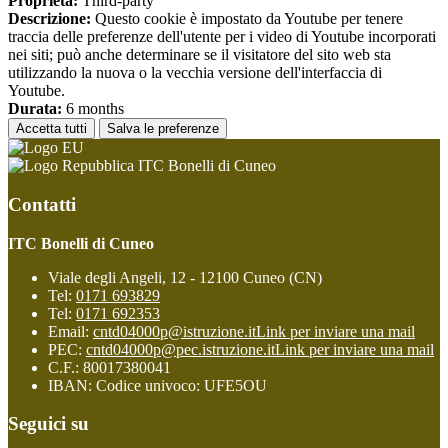
Proprieta:
Third-party
Descrizione:
Questo cookie è impostato da Youtube per tenere
traccia delle preferenze dell'utente per i video di Youtube incorporati
nei siti; può anche determinare se il visitatore del sito web sta
utilizzando la nuova o la vecchia versione dell'interfaccia di
Youtube.
Durata:
6 months
Accetta tutti
Salva le preferenze
ITC Bonelli di Cuneo
Contatti
ITC Bonelli di Cuneo
Viale degli Angeli, 12 - 12100 Cuneo (CN)
Tel:
0171 693829
Tel:
0171 692353
Email:
cntd04000p@istruzione.it
Link per inviare una mail
PEC:
cntd04000p@pec.istruzione.it
Link per inviare una mail
C.F.: 80017380041
IBAN: Codice univoco: UFE5OU
Seguici su