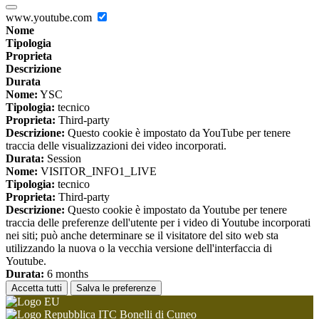
www.youtube.com
Nome
Tipologia
Proprieta
Descrizione
Durata
Nome:
YSC
Tipologia:
tecnico
Proprieta:
Third-party
Descrizione:
Questo cookie è impostato da YouTube per tenere
traccia delle visualizzazioni dei video incorporati.
Durata:
Session
Nome:
VISITOR_INFO1_LIVE
Tipologia:
tecnico
Proprieta:
Third-party
Descrizione:
Questo cookie è impostato da Youtube per tenere
traccia delle preferenze dell'utente per i video di Youtube incorporati
nei siti; può anche determinare se il visitatore del sito web sta
utilizzando la nuova o la vecchia versione dell'interfaccia di
Youtube.
Durata:
6 months
Accetta tutti
Salva le preferenze
ITC Bonelli di Cuneo