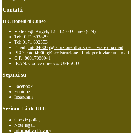
Contatti
ITC Bonelli di Cuneo
Viale degli Angeli, 12 - 12100 Cuneo (CN)
Tel:
0171 693829
Tel:
0171 692353
Email:
cntd04000p@istruzione.it
Link per inviare una mail
PEC:
cntd04000p@pec.istruzione.it
Link per inviare una mail
C.F.: 80017380041
IBAN: Codice univoco: UFE5OU
Seguici su
Facebook
Youtube
Instagram
Sezione Link Utili
Cookie policy
Note legali
Informativa Privacy