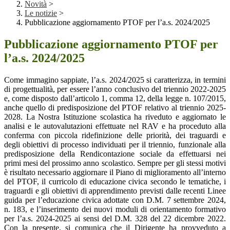
Novità
>
Le notizie
>
Pubblicazione aggiornamento PTOF per l’a.s. 2024/2025
Pubblicazione aggiornamento PTOF per
l’a.s. 2024/2025
Come immagino sappiate, l’a.s. 2024/2025 si caratterizza, in termini
di progettualità, per essere l’anno conclusivo del triennio 2022-2025
e, come disposto dall’articolo 1, comma 12, della legge n. 107/2015,
anche quello di predisposizione del PTOF relativo al triennio 2025-
2028. La Nostra Istituzione scolastica ha riveduto e aggiornato le
analisi e le autovalutazioni effettuate nel RAV e ha proceduto alla
conferma con piccola ridefinizione delle priorità, dei traguardi e
degli obiettivi di processo individuati per il triennio, funzionale alla
predisposizione della Rendicontazione sociale da effettuarsi nei
primi mesi del prossimo anno scolastico. Sempre per gli stessi motivi
è risultato necessario aggiornare il Piano di miglioramento all’interno
del PTOF, il curricolo di educazione civica secondo le tematiche, i
traguardi e gli obiettivi di apprendimento previsti dalle recenti Linee
guida per l’educazione civica adottate con D.M. 7 settembre 2024,
n. 183, e l’inserimento dei nuovi moduli di orientamento formativo
per l’a.s. 2024-2025 ai sensi del D.M. 328 del 22 dicembre 2022.
Con la presente, si comunica che il Dirigente ha provveduto a