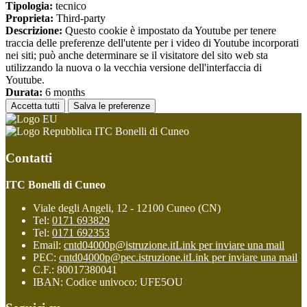
Tipologia:
tecnico
Proprieta:
Third-party
Descrizione:
Questo cookie è impostato da Youtube per tenere
traccia delle preferenze dell'utente per i video di Youtube incorporati
nei siti; può anche determinare se il visitatore del sito web sta
utilizzando la nuova o la vecchia versione dell'interfaccia di
Youtube.
Durata:
6 months
Accetta tutti
Salva le preferenze
ITC Bonelli di Cuneo
Contatti
ITC Bonelli di Cuneo
Viale degli Angeli, 12 - 12100 Cuneo (CN)
Tel:
0171 693829
Tel:
0171 692353
Email:
cntd04000p@istruzione.it
Link per inviare una mail
PEC:
cntd04000p@pec.istruzione.it
Link per inviare una mail
C.F.: 80017380041
IBAN: Codice univoco: UFE5OU