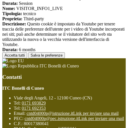
Durata:
Session
Nome:
VISITOR_INFO1_LIVE
Tipologia:
tecnico
Proprieta:
Third-party
Descrizione:
Questo cookie è impostato da Youtube per tenere
traccia delle preferenze dell'utente per i video di Youtube incorporati
nei siti; può anche determinare se il visitatore del sito web sta
utilizzando la nuova o la vecchia versione dell'interfaccia di
Youtube.
Durata:
6 months
Accetta tutti
Salva le preferenze
ITC Bonelli di Cuneo
Contatti
ITC Bonelli di Cuneo
Viale degli Angeli, 12 - 12100 Cuneo (CN)
Tel:
0171 693829
Tel:
0171 692353
Email:
cntd04000p@istruzione.it
Link per inviare una mail
PEC:
cntd04000p@pec.istruzione.it
Link per inviare una mail
C.F.: 80017380041