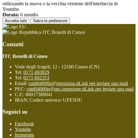
utilizzando la nuova o la vecchia versione dell'interfaccia di
Youtube.
Durata:
6 months
Accetta tutti
Salva le preferenze
ITC Bonelli di Cuneo
Contatti
ITC Bonelli di Cuneo
Viale degli Angeli, 12 - 12100 Cuneo (CN)
Tel:
0171 693829
Tel:
0171 692353
Email:
cntd04000p@istruzione.it
Link per inviare una mail
PEC:
cntd04000p@pec.istruzione.it
Link per inviare una mail
C.F.: 80017380041
IBAN: Codice univoco: UFE5OU
Seguici su
Facebook
Youtube
Instagram