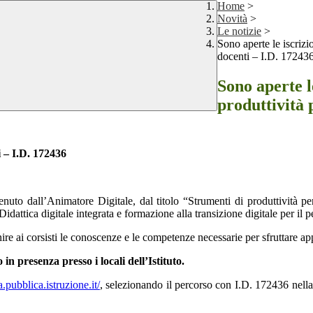
Home
>
Novità
>
Le notizie
>
Sono aperte le iscrizi
docenti – I.D. 17243
Sono aperte l
produttività 
i – I.D. 172436
nuto dall’Animatore Digitale, dal titolo “Strumenti di produttività pe
tica digitale integrata e formazione alla transizione digitale per il pe
rnire ai corsisti le conoscenze e le competenze necessarie per sfruttare 
in presenza presso i locali dell’Istituto.
a.pubblica.istruzione.it/
, selezionando il percorso con I.D. 172436 nella 