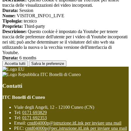
traccia delle visualizzazioni dei video incorporati.
Durata:
Session
Nome:
VISITOR_INFO1_LIVE
Tipologia:
tecnico
Proprieta:
Third-party
Descrizione:
Questo cookie è impostato da Youtube per tenere
traccia delle preferenze dell'utente per i video di Youtube incorporati
nei siti; può anche determinare se il visitatore del sito web sta
utilizzando la nuova o la vecchia versione dell'interfaccia di
Youtube.
Durata:
6 months
Accetta tutti
Salva le preferenze
ITC Bonelli di Cuneo
Contatti
ITC Bonelli di Cuneo
Viale degli Angeli, 12 - 12100 Cuneo (CN)
Tel:
0171 693829
Tel:
0171 692353
Email:
cntd04000p@istruzione.it
Link per inviare una mail
PEC:
cntd04000p@pec.istruzione.it
Link per inviare una mail