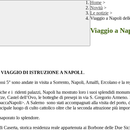
Home
>
Novità
>
Le notizie
>
Viaggio a Napoli delle
Viaggio a Napo
 VIAGGIO DI ISTRUZIONE A NAPOLI
..
ssi 5° sono andate in visita a Sorrento, Napoli, Amalfi, Ercolano e la re
niche e i ridenti palazzi, Napoli ha mostrato loro i suoi splendidi monum
ze, Castel dell’Ovo, le botteghe di presepi in via S. Gregorio Armeno. I
spaccaNapoli>. A Salerno sono stati accompagnati alla visita del porto,
incipale luogo di culto cattolico oltre che la seconda attrazione più impor
ssaporato lo splendore.
i Caserta, storica residenza reale appartenuta ai Borbone delle Due Sicil