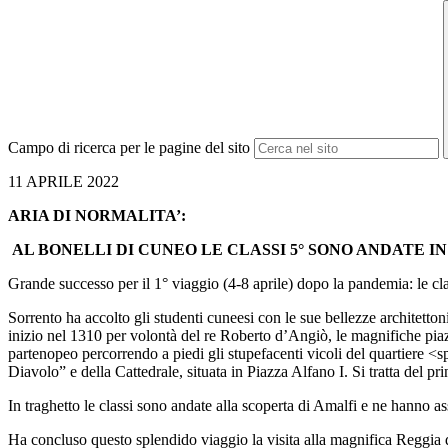
Campo di ricerca per le pagine del sito
11 APRILE 2022
ARIA DI NORMALITA’:
AL BONELLI DI CUNEO LE CLASSI 5° SONO ANDATE IN
Grande successo per il 1° viaggio (4-8 aprile) dopo la pandemia: le cla
Sorrento ha accolto gli studenti cuneesi con le sue bellezze architetto
inizio nel 1310 per volontà del re Roberto d’Angiò, le magnifiche piaz
partenopeo percorrendo a piedi gli stupefacenti vicoli del quartiere <
Diavolo” e della Cattedrale, situata in Piazza Alfano I. Si tratta del pr
In traghetto le classi sono andate alla scoperta di Amalfi e ne hanno a
Ha concluso questo splendido viaggio la visita alla magnifica Reggia d