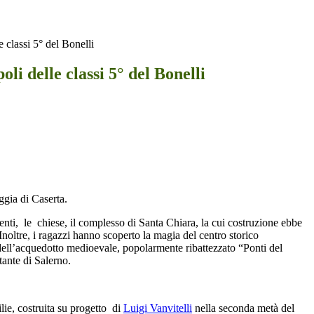
 classi 5° del Bonelli
li delle classi 5° del Bonelli
ggia di Caserta.
enti, le chiese, il complesso di Santa Chiara, la cui costruzione ebbe
noltre, i ragazzi hanno scoperto la magia del centro storico
 dell’acquedotto medioevale, popolarmente ribattez
z
ato “Ponti del
tante di Salerno.
ie, costruita su progetto di
Luigi Vanvitelli
nella seconda metà del