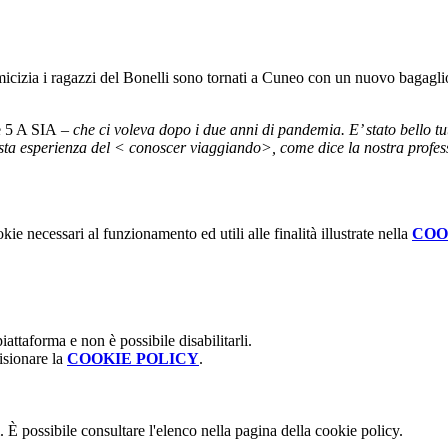
amicizia i ragazzi del Bonelli sono tornati a Cuneo con un nuovo bagaglio
e 5 A SIA
– che ci voleva dopo i due anni di pandemia. E’ stato bello tu
esta esperienza del < conoscer viaggiando>, come dice la nostra profess
kie necessari al funzionamento ed utili alle finalità illustrate nella
COO
attaforma e non è possibile disabilitarli.
isionare la
COOKIE POLICY
.
 È possibile consultare l'elenco nella pagina della cookie policy.