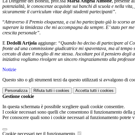
La Dirigente del Bonelli, prof.ssa
Maria Angela Aimone
, presente a
potenzialità, le conoscenze acquisite sui banchi di scuola e nella vita,
sicuramente il curriculum vitae degli studenti partecipanti”.
“
Attraverso il Premio eloquenza, a cui ho partecipato già lo scorso 
superare la timidezza che mi accompagna da sempre. E’ stato per me u
crescita personale”.
E
Dedolli Artjola
aggiunge:
“Quando ho deciso di partecipare al Con
fronte ad una commissione giudicatrice mi spaventava, ma al tempo st
cercato di dare il meglio di me stessa. Ascoltare poi il pensiero degli alt
iniziativa vogliamo rivolgere un sincero ringraziamento alla professore
Notizie
Questo sito o gli strumenti terzi da questo utilizzati si avvalgono di coo
Personalizza
Rifiuta tutti
i cookies
Accetta tutti
i cookies
Gestione cookie
In questa schermata è possibile scegliere quali cookie consentire.
I cookie necessari sono quelli che consentono il funzionamento della pi
Per conoscere quali sono i cookie necessari al funzionamento potete v
Cookie necessari per il funzionamento