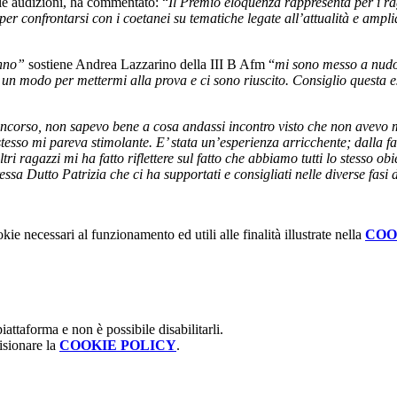
lle audizioni, ha commentato: “
Il Premio eloquenza rappresenta per i ra
 per confrontarsi con i coetanei su tematiche legate all’attualità e amplia
anno”
sostiene Andrea Lazzarino
della III B Afm “
mi sono messo a nudo,
n modo per mettermi alla prova e ci sono riuscito. Consiglio questa es
corso, non sapevo bene a cosa andassi incontro visto che non avevo m
esso mi pareva stimolante. E’ stata un’esperienza arricchente; dalla f
ri ragazzi mi ha fatto riflettere sul fatto che abbiamo tutti lo stesso obie
ssa Dutto Patrizia che ci ha supportati e consigliati nelle diverse fasi
kie necessari al funzionamento ed utili alle finalità illustrate nella
COO
attaforma e non è possibile disabilitarli.
isionare la
COOKIE POLICY
.