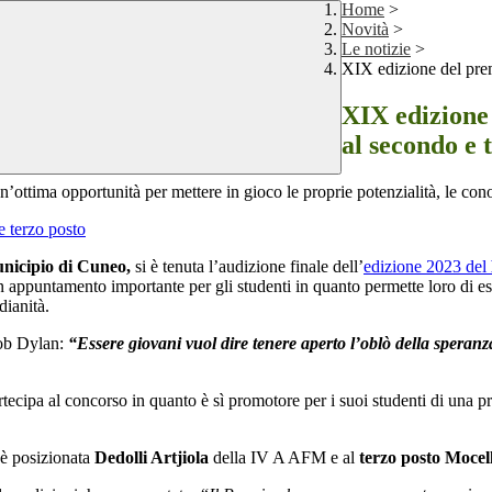
Home
>
Novità
>
Le notizie
>
XIX edizione del prem
XIX edizione 
al secondo e 
ottima opportunità per mettere in gioco le proprie potenzialità, le cono
unicipio di Cuneo,
si è tenuta l’audizione finale dell’
edizione 2023 del
 appuntamento importante per gli studenti in quanto permette loro di e
dianità.
Bob Dylan:
“Essere giovani vuol dire tenere aperto l’oblò della speranza
tecipa al concorso in quanto è sì promotore per i suoi studenti di una p
 è posizionata
Dedolli Artjiola
della IV A AFM e al
terzo posto
Mocell