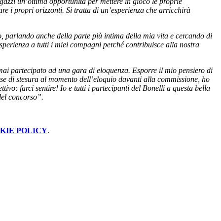
gazzi un’ottima opportunità per mettere in gioco le proprie
re i propri orizzonti. Si tratta di un’esperienza che arricchirà
 parlando anche della parte più intima della mia vita e cercando di
perienza a tutti i miei compagni perché contribuisce alla nostra
ai partecipato ad una gara di eloquenza. Esporre il mio pensiero di
ase di stesura al momento dell’eloquio davanti alla commissione, ho
ttivo: farci sentire!
Io e tutti i partecipanti del Bonelli a questa bella
 del concorso”.
KIE POLICY
.