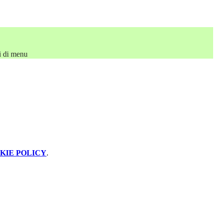
i di menu
KIE POLICY
.