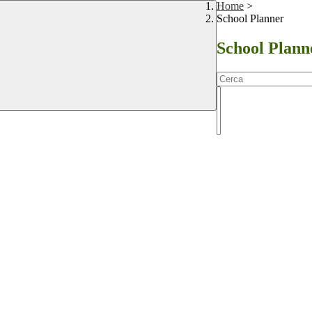
Home
>
School Planner
School Plann