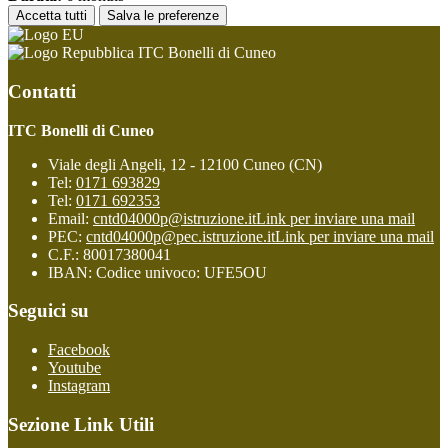
Accetta tutti
Salva le preferenze
ITC Bonelli di Cuneo
Contatti
ITC Bonelli di Cuneo
Viale degli Angeli, 12 - 12100 Cuneo (CN)
Tel:
0171 693829
Tel:
0171 692353
Email:
cntd04000p@istruzione.it
Link per inviare una mail
PEC:
cntd04000p@pec.istruzione.it
Link per inviare una mail
C.F.: 80017380041
IBAN: Codice univoco: UFE5OU
Seguici su
Facebook
Youtube
Instagram
Sezione Link Utili