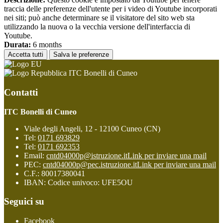
traccia delle preferenze dell'utente per i video di Youtube incorporati
nei siti; può anche determinare se il visitatore del sito web sta
utilizzando la nuova o la vecchia versione dell'interfaccia di
Youtube.
Durata:
6 months
Accetta tutti
Salva le preferenze
ITC Bonelli di Cuneo
Contatti
ITC Bonelli di Cuneo
Viale degli Angeli, 12 - 12100 Cuneo (CN)
Tel:
0171 693829
Tel:
0171 692353
Email:
cntd04000p@istruzione.it
Link per inviare una mail
PEC:
cntd04000p@pec.istruzione.it
Link per inviare una mail
C.F.: 80017380041
IBAN: Codice univoco: UFE5OU
Seguici su
Facebook