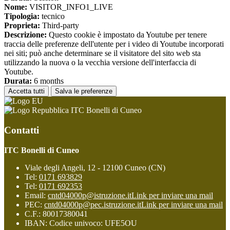
Nome:
VISITOR_INFO1_LIVE
Tipologia:
tecnico
Proprieta:
Third-party
Descrizione:
Questo cookie è impostato da Youtube per tenere
traccia delle preferenze dell'utente per i video di Youtube incorporati
nei siti; può anche determinare se il visitatore del sito web sta
utilizzando la nuova o la vecchia versione dell'interfaccia di
Youtube.
Durata:
6 months
Accetta tutti
Salva le preferenze
ITC Bonelli di Cuneo
Contatti
ITC Bonelli di Cuneo
Viale degli Angeli, 12 - 12100 Cuneo (CN)
Tel:
0171 693829
Tel:
0171 692353
Email:
cntd04000p@istruzione.it
Link per inviare una mail
PEC:
cntd04000p@pec.istruzione.it
Link per inviare una mail
C.F.: 80017380041
IBAN: Codice univoco: UFE5OU