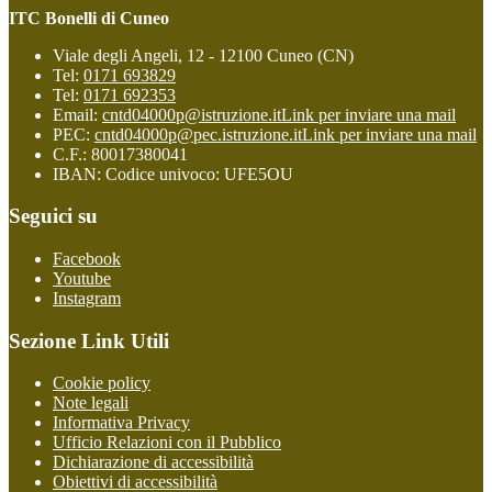
ITC Bonelli di Cuneo
Viale degli Angeli, 12 - 12100 Cuneo (CN)
Tel:
0171 693829
Tel:
0171 692353
Email:
cntd04000p@istruzione.it
Link per inviare una mail
PEC:
cntd04000p@pec.istruzione.it
Link per inviare una mail
C.F.: 80017380041
IBAN: Codice univoco: UFE5OU
Seguici su
Facebook
Youtube
Instagram
Sezione Link Utili
Cookie policy
Note legali
Informativa Privacy
Ufficio Relazioni con il Pubblico
Dichiarazione di accessibilità
Obiettivi di accessibilità