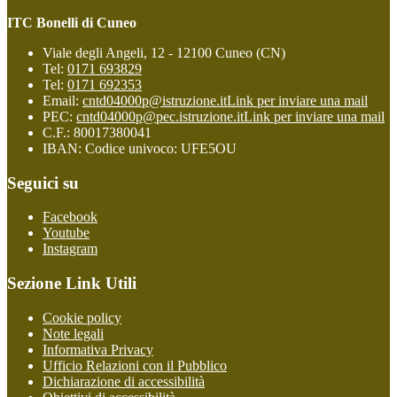
ITC Bonelli di Cuneo
Viale degli Angeli, 12 - 12100 Cuneo (CN)
Tel:
0171 693829
Tel:
0171 692353
Email:
cntd04000p@istruzione.it
Link per inviare una mail
PEC:
cntd04000p@pec.istruzione.it
Link per inviare una mail
C.F.: 80017380041
IBAN: Codice univoco: UFE5OU
Seguici su
Facebook
Youtube
Instagram
Sezione Link Utili
Cookie policy
Note legali
Informativa Privacy
Ufficio Relazioni con il Pubblico
Dichiarazione di accessibilità