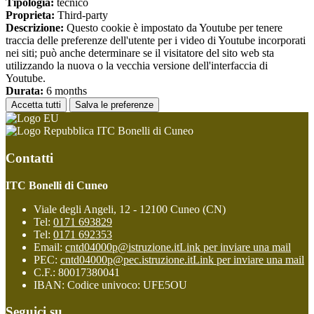
Tipologia:
tecnico
Proprieta:
Third-party
Descrizione:
Questo cookie è impostato da Youtube per tenere
traccia delle preferenze dell'utente per i video di Youtube incorporati
nei siti; può anche determinare se il visitatore del sito web sta
utilizzando la nuova o la vecchia versione dell'interfaccia di
Youtube.
Durata:
6 months
Accetta tutti
Salva le preferenze
ITC Bonelli di Cuneo
Contatti
ITC Bonelli di Cuneo
Viale degli Angeli, 12 - 12100 Cuneo (CN)
Tel:
0171 693829
Tel:
0171 692353
Email:
cntd04000p@istruzione.it
Link per inviare una mail
PEC:
cntd04000p@pec.istruzione.it
Link per inviare una mail
C.F.: 80017380041
IBAN: Codice univoco: UFE5OU
Seguici su