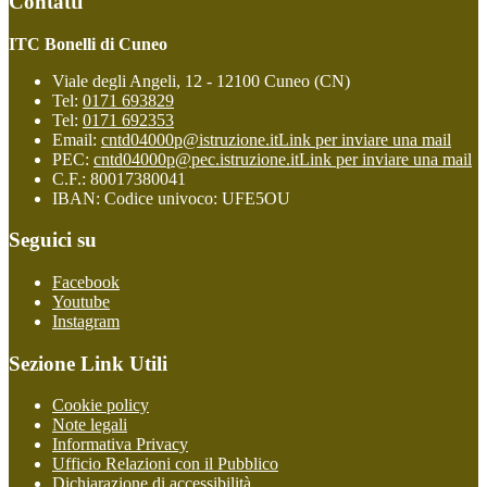
Contatti
ITC Bonelli di Cuneo
Viale degli Angeli, 12 - 12100 Cuneo (CN)
Tel:
0171 693829
Tel:
0171 692353
Email:
cntd04000p@istruzione.it
Link per inviare una mail
PEC:
cntd04000p@pec.istruzione.it
Link per inviare una mail
C.F.: 80017380041
IBAN: Codice univoco: UFE5OU
Seguici su
Facebook
Youtube
Instagram
Sezione Link Utili
Cookie policy
Note legali
Informativa Privacy
Ufficio Relazioni con il Pubblico
Dichiarazione di accessibilità