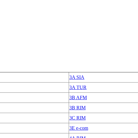
3A SIA
3A TUR
3B AFM
3B RIM
3C RIM
3E e-com