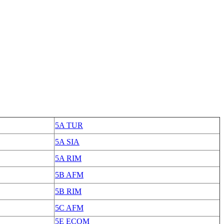
5A TUR
5A SIA
5A RIM
5B AFM
5B RIM
5C AFM
5E ECOM