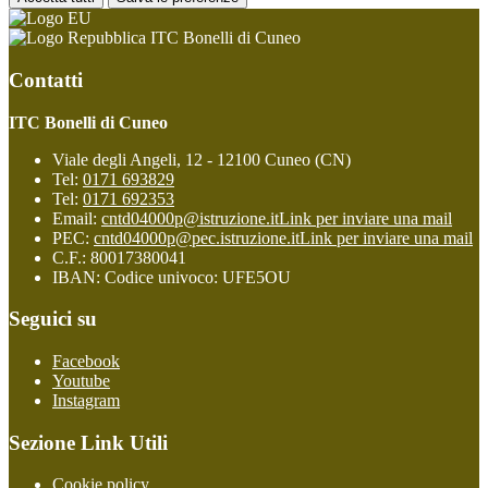
ITC Bonelli di Cuneo
Contatti
ITC Bonelli di Cuneo
Viale degli Angeli, 12 - 12100 Cuneo (CN)
Tel:
0171 693829
Tel:
0171 692353
Email:
cntd04000p@istruzione.it
Link per inviare una mail
PEC:
cntd04000p@pec.istruzione.it
Link per inviare una mail
C.F.: 80017380041
IBAN: Codice univoco: UFE5OU
Seguici su
Facebook
Youtube
Instagram
Sezione Link Utili
Cookie policy