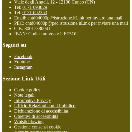
Viale degli Angeli, 12 - 12100 Cuneo (CN)
Tel:
0171 693829
Tel:
0171 692353
Email:
cntd04000p@istruzione.it
Link per inviare una mail
PEC:
cntd04000p@pec.istruzione.it
Link per inviare una mail
C.F.: 80017380041
IBAN: Codice univoco: UFE5OU
Seguici su
Facebook
Youtube
Instagram
Sezione Link Utili
Cookie policy
Note legali
Informativa Privacy
Ufficio Relazioni con il Pubblico
Dichiarazione di accessibilità
Obiettivi di accessibilità
Whistleblowing
Gestione consensi cookie