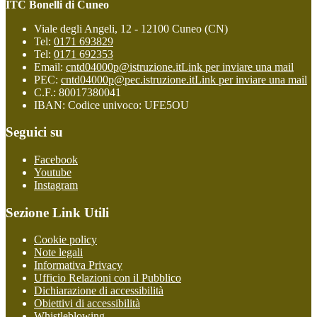
ITC Bonelli di Cuneo
Viale degli Angeli, 12 - 12100 Cuneo (CN)
Tel:
0171 693829
Tel:
0171 692353
Email:
cntd04000p@istruzione.it
Link per inviare una mail
PEC:
cntd04000p@pec.istruzione.it
Link per inviare una mail
C.F.: 80017380041
IBAN: Codice univoco: UFE5OU
Seguici su
Facebook
Youtube
Instagram
Sezione Link Utili
Cookie policy
Note legali
Informativa Privacy
Ufficio Relazioni con il Pubblico
Dichiarazione di accessibilità
Obiettivi di accessibilità
Whistleblowing