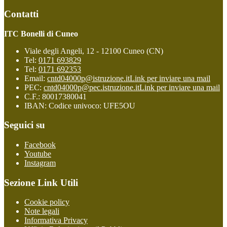
Contatti
ITC Bonelli di Cuneo
Viale degli Angeli, 12 - 12100 Cuneo (CN)
Tel:
0171 693829
Tel:
0171 692353
Email:
cntd04000p@istruzione.it
Link per inviare una mail
PEC:
cntd04000p@pec.istruzione.it
Link per inviare una mail
C.F.: 80017380041
IBAN: Codice univoco: UFE5OU
Seguici su
Facebook
Youtube
Instagram
Sezione Link Utili
Cookie policy
Note legali
Informativa Privacy