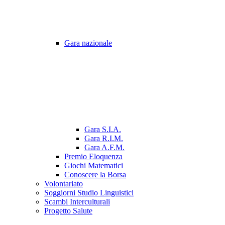
Gara nazionale
Gara S.I.A.
Gara R.I.M.
Gara A.F.M.
Premio Eloquenza
Giochi Matematici
Conoscere la Borsa
Volontariato
Soggiorni Studio Linguistici
Scambi Interculturali
Progetto Salute