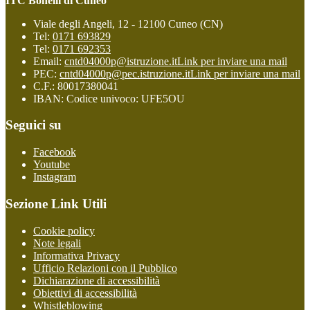
ITC Bonelli di Cuneo
Viale degli Angeli, 12 - 12100 Cuneo (CN)
Tel:
0171 693829
Tel:
0171 692353
Email:
cntd04000p@istruzione.it
Link per inviare una mail
PEC:
cntd04000p@pec.istruzione.it
Link per inviare una mail
C.F.: 80017380041
IBAN: Codice univoco: UFE5OU
Seguici su
Facebook
Youtube
Instagram
Sezione Link Utili
Cookie policy
Note legali
Informativa Privacy
Ufficio Relazioni con il Pubblico
Dichiarazione di accessibilità
Obiettivi di accessibilità
Whistleblowing