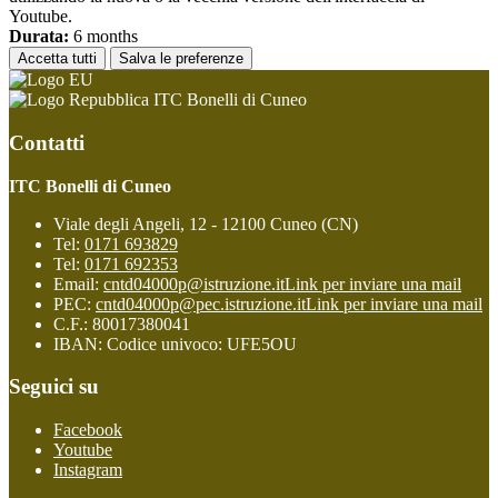
Youtube.
Durata:
6 months
Accetta tutti
Salva le preferenze
ITC Bonelli di Cuneo
Contatti
ITC Bonelli di Cuneo
Viale degli Angeli, 12 - 12100 Cuneo (CN)
Tel:
0171 693829
Tel:
0171 692353
Email:
cntd04000p@istruzione.it
Link per inviare una mail
PEC:
cntd04000p@pec.istruzione.it
Link per inviare una mail
C.F.: 80017380041
IBAN: Codice univoco: UFE5OU
Seguici su
Facebook
Youtube
Instagram