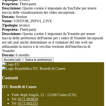
Proprieta:
Third-party
Descrizione:
Questo cookie è impostato da YouTube per tenere
traccia delle visualizzazioni dei video incorporati.
Durata:
Session
Nome:
VISITOR_INFO1_LIVE
Tipologia:
tecnico
Proprieta:
Third-party
Descrizione:
Questo cookie è impostato da Youtube per tenere
traccia delle preferenze dell'utente per i video di Youtube incorporati
nei siti; può anche determinare se il visitatore del sito web sta
utilizzando la nuova o la vecchia versione dell'interfaccia di
Youtube.
Durata:
6 months
Accetta tutti
Salva le preferenze
ITC Bonelli di Cuneo
Contatti
ITC Bonelli di Cuneo
Viale degli Angeli, 12 - 12100 Cuneo (CN)
Tel:
0171 693829
Tel:
0171 692353