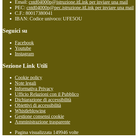
Email:
cntd04000p@istruzione.it
Link per inviare una mail
PEC:
cntd04000p@pec.istruzione.it
Link per inviare una mail
C.F.: 80017380041
IBAN: Codice univoco: UFE5OU
Seguici su
Facebook
Youtube
Instagram
Sezione Link Utili
Cookie policy
Note legali
Informativa Privacy
Ufficio Relazioni con il Pubblico
Dichiarazione di accessibilità
Obiettivi di accessibilità
Whistleblowing
Gestione consensi cookie
Amministrazione trasparente
Pagina visualizzata
149946
volte