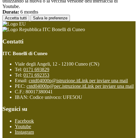
utilizzando la nuova o la vecchia versione dell'interfaccia di
Youtube.
Durata:
6 months
Accetta tutti
Salva le preferenze
ITC Bonelli di Cuneo
Contatti
ITC Bonelli di Cuneo
Viale degli Angeli, 12 - 12100 Cuneo (CN)
Tel:
0171 693829
Tel:
0171 692353
Email:
cntd04000p@istruzione.it
Link per inviare una mail
PEC:
cntd04000p@pec.istruzione.it
Link per inviare una mail
C.F.: 80017380041
IBAN: Codice univoco: UFE5OU
Seguici su
Facebook
Youtube
Instagram