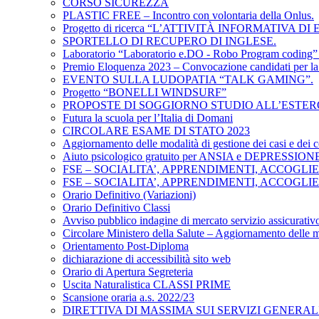
CORSO SICUREZZA
PLASTIC FREE – Incontro con volontaria della Onlus.
Progetto di ricerca “L’ATTIVITÀ INFORMATIVA
SPORTELLO DI RECUPERO DI INGLESE.
Laboratorio “Laboratorio e.DO - Robo Program coding” p
Premio Eloquenza 2023 – Convocazione candidati per la f
EVENTO SULLA LUDOPATIA “TALK GAMING”.
Progetto “BONELLI WINDSURF”
PROPOSTE DI SOGGIORNO STUDIO ALL’ESTER
Futura la scuola per l’Italia di Domani
CIRCOLARE ESAME DI STATO 2023
Aggiornamento delle modalità di gestione dei casi e dei c
Aiuto psicologico gratuito per ANSIA e DEPRESSION
FSE – SOCIALITA’, APPRENDIMENTI, ACCOGLI
FSE – SOCIALITA’, APPRENDIMENTI, ACCOGLI
Orario Definitivo (Variazioni)
Orario Definitivo Classi
Avviso pubblico indagine di mercato servizio assicurativo
Circolare Ministero della Salute – Aggiornamento delle mo
Orientamento Post-Diploma
dichiarazione di accessibilità sito web
Orario di Apertura Segreteria
Uscita Naturalistica CLASSI PRIME
Scansione oraria a.s. 2022/23
DIRETTIVA DI MASSIMA SUI SERVIZI GENERAL