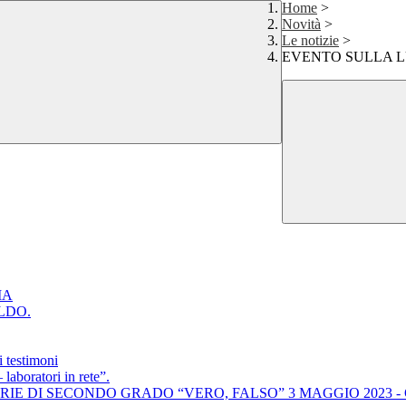
Home
>
Novità
>
Le notizie
>
EVENTO SULLA L
MA
LDO.
i testimoni
 laboratori in rete”.
E DI SECONDO GRADO “VERO, FALSO” 3 MAGGIO 2023 -