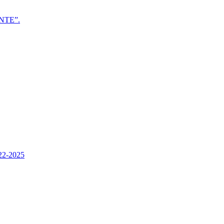
NTE”.
022-2025