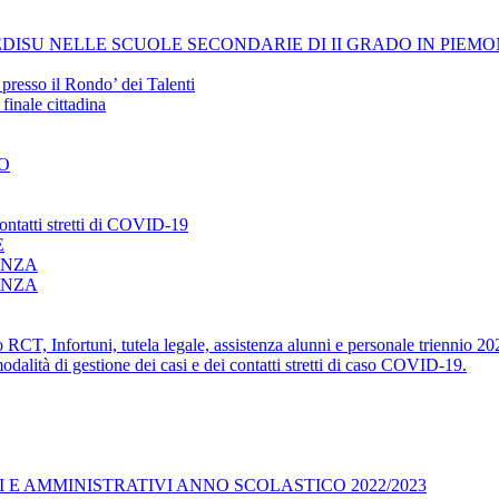
 DI EDISU NELLE SCUOLE SECONDARIE DI II GRADO IN PIEMO
resso il Rondo’ dei Talenti
inale cittadina
O
ontatti stretti di COVID-19
E
ENZA
ENZA
 RCT, Infortuni, tutela legale, assistenza alunni e personale triennio 2
dalità di gestione dei casi e dei contatti stretti di caso COVID-19.
I E AMMINISTRATIVI ANNO SCOLASTICO 2022/2023