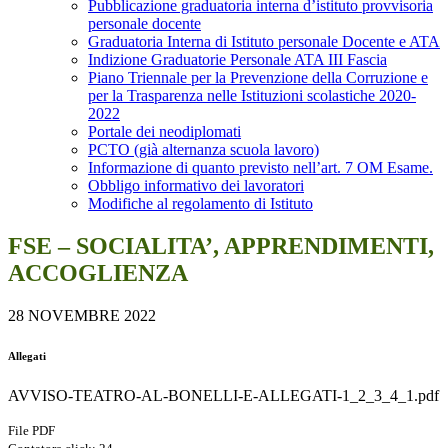
Pubblicazione graduatoria interna d’istituto provvisoria
personale docente
Graduatoria Interna di Istituto personale Docente e ATA
Indizione Graduatorie Personale ATA III Fascia
Piano Triennale per la Prevenzione della Corruzione e
per la Trasparenza nelle Istituzioni scolastiche 2020-
2022
Portale dei neodiplomati
PCTO (già alternanza scuola lavoro)
Informazione di quanto previsto nell’art. 7 OM Esame.
Obbligo informativo dei lavoratori
Modifiche al regolamento di Istituto
FSE – SOCIALITA’, APPRENDIMENTI,
ACCOGLIENZA
28 NOVEMBRE 2022
Allegati
AVVISO-TEATRO-AL-BONELLI-E-ALLEGATI-1_2_3_4_1.pdf
File PDF