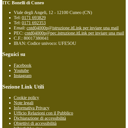
ITC Bonelli di Cuneo
Viale degli Angeli, 12 - 12100 Cuneo (CN)
Tel:
0171 693829
Tel:
0171 692353
Email:
cntd04000p@istruzione.it
Link per inviare una mail
PEC:
cntd04000p@pec.istruzione.it
Link per inviare una mail
C.F.: 80017380041
IBAN: Codice univoco: UFE5OU
Seguici su
Facebook
Youtube
Instagram
Sezione Link Utili
Cookie policy
Note legali
Informativa Privacy
Ufficio Relazioni con il Pubblico
Dichiarazione di accessibilità
Obiettivi di accessibilità