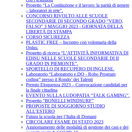
Progetto “La Costituzione e il lavoro: la parità di genere
– laboratori in rete”.
CONCORSO RIVOLTO ALLE SCUOLE
SECONDARIE DI SECONDO GRADO “VERO,
FALSO” 3 MAGGIO 2023 - GIORNATA DELLA
LIBERTÀ DI STAMPA
CORSO SICUREZZA
PLASTIC FREE – Incontro con volontaria della
Onlus.
Progetto di ricerca “L’ATTIVITÀ INFORMATIVA DI
EDISU NELLE SCUOLE SECONDARIE DI II
GRADO IN PIEMONTE”.
SPORTELLO DI RECUPERO DI INGLESE.
Laboratorio “Laboratorio e.DO - Robo Program
coding” presso il Rondo’ dei Talenti
Premio Eloquenza 2023 – Convocazione candidati per
la finale cittadina
EVENTO SULLA LUDOPATIA “TALK GAMING”.
Progetto “BONELLI WINDSURF”
PROPOSTE DI SOGGIORNO STUDIO
ALL’ESTERO
Futura la scuola per l’Italia di Domani
CIRCOLARE ESAME DI STATO 2023
Aggiornamento delle modalità di gestione dei casi e dei