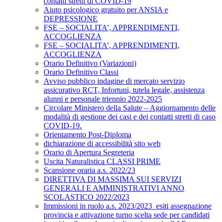
contatti stretti di COVID-19
Aiuto psicologico gratuito per ANSIA e
DEPRESSIONE
FSE – SOCIALITA’, APPRENDIMENTI,
ACCOGLIENZA
FSE – SOCIALITA’, APPRENDIMENTI,
ACCOGLIENZA
Orario Definitivo (Variazioni)
Orario Definitivo Classi
Avviso pubblico indagine di mercato servizio
assicurativo RCT, Infortuni, tutela legale, assistenza
alunni e personale triennio 2022-2025
Circolare Ministero della Salute – Aggiornamento delle
modalità di gestione dei casi e dei contatti stretti di caso
COVID-19.
Orientamento Post-Diploma
dichiarazione di accessibilità sito web
Orario di Apertura Segreteria
Uscita Naturalistica CLASSI PRIME
Scansione oraria a.s. 2022/23
DIRETTIVA DI MASSIMA SUI SERVIZI
GENERALI E AMMINISTRATIVI ANNO
SCOLASTICO 2022/2023
Immissioni in ruolo a.s. 2023/2023_esiti assegnazione
provincia e attivazione turno scelta sede per candidati