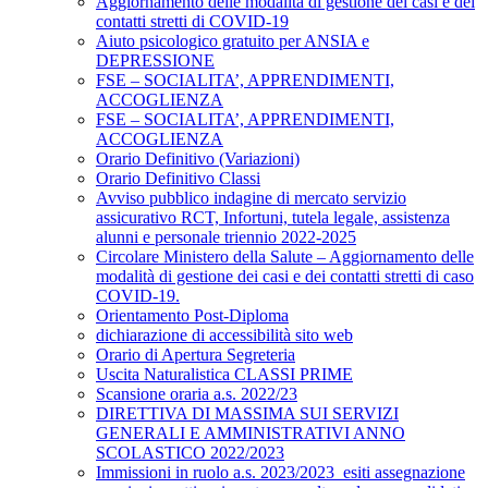
Aggiornamento delle modalità di gestione dei casi e dei
contatti stretti di COVID-19
Aiuto psicologico gratuito per ANSIA e
DEPRESSIONE
FSE – SOCIALITA’, APPRENDIMENTI,
ACCOGLIENZA
FSE – SOCIALITA’, APPRENDIMENTI,
ACCOGLIENZA
Orario Definitivo (Variazioni)
Orario Definitivo Classi
Avviso pubblico indagine di mercato servizio
assicurativo RCT, Infortuni, tutela legale, assistenza
alunni e personale triennio 2022-2025
Circolare Ministero della Salute – Aggiornamento delle
modalità di gestione dei casi e dei contatti stretti di caso
COVID-19.
Orientamento Post-Diploma
dichiarazione di accessibilità sito web
Orario di Apertura Segreteria
Uscita Naturalistica CLASSI PRIME
Scansione oraria a.s. 2022/23
DIRETTIVA DI MASSIMA SUI SERVIZI
GENERALI E AMMINISTRATIVI ANNO
SCOLASTICO 2022/2023
Immissioni in ruolo a.s. 2023/2023_esiti assegnazione