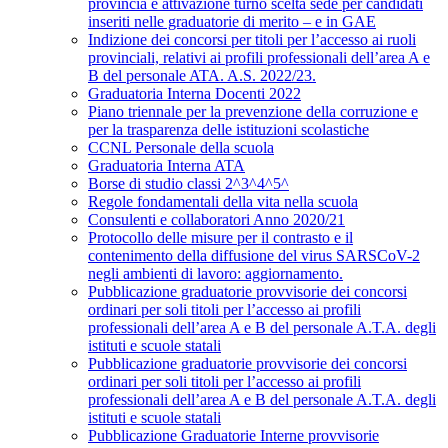
provincia e attivazione turno scelta sede per candidati
inseriti nelle graduatorie di merito – e in GAE
Indizione dei concorsi per titoli per l’accesso ai ruoli
provinciali, relativi ai profili professionali dell’area A e
B del personale ATA. A.S. 2022/23.
Graduatoria Interna Docenti 2022
Piano triennale per la prevenzione della corruzione e
per la trasparenza delle istituzioni scolastiche
CCNL Personale della scuola
Graduatoria Interna ATA
Borse di studio classi 2^3^4^5^
Regole fondamentali della vita nella scuola
Consulenti e collaboratori Anno 2020/21
Protocollo delle misure per il contrasto e il
contenimento della diffusione del virus SARSCoV-2
negli ambienti di lavoro: aggiornamento.
Pubblicazione graduatorie provvisorie dei concorsi
ordinari per soli titoli per l’accesso ai profili
professionali dell’area A e B del personale A.T.A. degli
istituti e scuole statali
Pubblicazione graduatorie provvisorie dei concorsi
ordinari per soli titoli per l’accesso ai profili
professionali dell’area A e B del personale A.T.A. degli
istituti e scuole statali
Pubblicazione Graduatorie Interne provvisorie