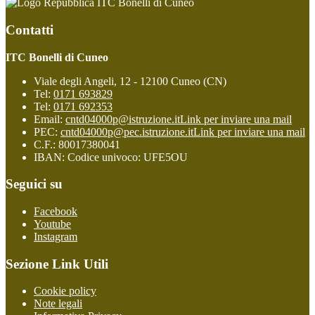
ITC Bonelli di Cuneo
Contatti
ITC Bonelli di Cuneo
Viale degli Angeli, 12 - 12100 Cuneo (CN)
Tel:
0171 693829
Tel:
0171 692353
Email:
cntd04000p@istruzione.it
Link per inviare una mail
PEC:
cntd04000p@pec.istruzione.it
Link per inviare una mail
C.F.: 80017380041
IBAN: Codice univoco: UFE5OU
Seguici su
Facebook
Youtube
Instagram
Sezione Link Utili
Cookie policy
Note legali