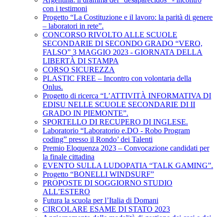
con i testimoni
Progetto “La Costituzione e il lavoro: la parità di genere
– laboratori in rete”.
CONCORSO RIVOLTO ALLE SCUOLE
SECONDARIE DI SECONDO GRADO “VERO,
FALSO” 3 MAGGIO 2023 - GIORNATA DELLA
LIBERTÀ DI STAMPA
CORSO SICUREZZA
PLASTIC FREE – Incontro con volontaria della
Onlus.
Progetto di ricerca “L’ATTIVITÀ INFORMATIVA DI
EDISU NELLE SCUOLE SECONDARIE DI II
GRADO IN PIEMONTE”.
SPORTELLO DI RECUPERO DI INGLESE.
Laboratorio “Laboratorio e.DO - Robo Program
coding” presso il Rondo’ dei Talenti
Premio Eloquenza 2023 – Convocazione candidati per
la finale cittadina
EVENTO SULLA LUDOPATIA “TALK GAMING”.
Progetto “BONELLI WINDSURF”
PROPOSTE DI SOGGIORNO STUDIO
ALL’ESTERO
Futura la scuola per l’Italia di Domani
CIRCOLARE ESAME DI STATO 2023