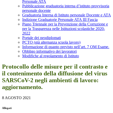
Personale ATA
Pubblicazione graduatoria interna d’istituto provvisoria
personale docente
Graduatoria Interna di Istituto personale Docente e ATA
Indizione Graduatorie Personale ATA III Fascia
Piano Triennale per la Prevenzione della Corruzione e
per la Trasparenza nelle Istituzioni scolastiche 2020-
2022
Portale dei neodiplomati
PCTO (già alternanza scuola lavoro)
Informazione di quanto previsto nell’art. 7 OM Esame.
Obbligo informativo dei lavoratori
Modifiche al regolamento di Istituto
Protocollo delle misure per il contrasto e
il contenimento della diffusione del virus
SARSCoV-2 negli ambienti di lavoro:
aggiornamento.
8 AGOSTO 2021
Allegati