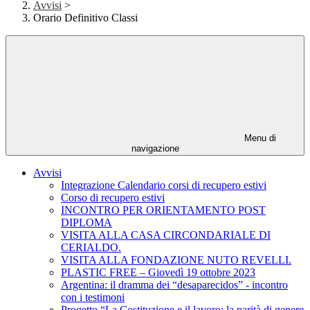
Avvisi
>
Orario Definitivo Classi
Menu di
navigazione
Avvisi
Integrazione Calendario corsi di recupero estivi
Corso di recupero estivi
INCONTRO PER ORIENTAMENTO POST
DIPLOMA
VISITA ALLA CASA CIRCONDARIALE DI
CERIALDO.
VISITA ALLA FONDAZIONE NUTO REVELLI.
PLASTIC FREE – Giovedì 19 ottobre 2023
Argentina: il dramma dei “desaparecidos” - incontro
con i testimoni
Progetto “La Costituzione e il lavoro: la parità di genere