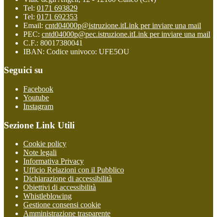
Tel:
0171 693829
Tel:
0171 692353
Email:
cntd04000p@istruzione.it
Link per inviare una mail
PEC:
cntd04000p@pec.istruzione.it
Link per inviare una mail
C.F.: 80017380041
IBAN: Codice univoco: UFE5OU
Seguici su
Facebook
Youtube
Instagram
Sezione Link Utili
Cookie policy
Note legali
Informativa Privacy
Ufficio Relazioni con il Pubblico
Dichiarazione di accessibilità
Obiettivi di accessibilità
Whistleblowing
Gestione consensi cookie
Amministrazione trasparente