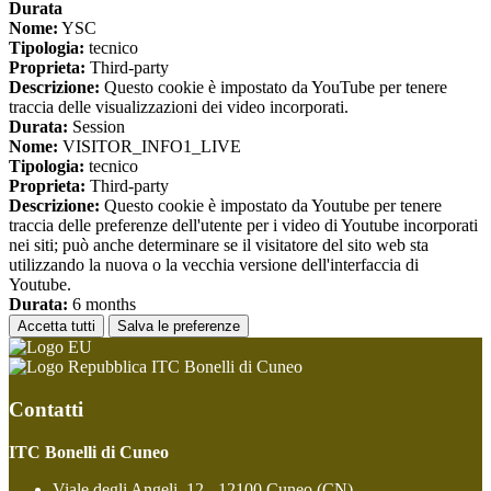
Durata
Nome:
YSC
Tipologia:
tecnico
Proprieta:
Third-party
Descrizione:
Questo cookie è impostato da YouTube per tenere
traccia delle visualizzazioni dei video incorporati.
Durata:
Session
Nome:
VISITOR_INFO1_LIVE
Tipologia:
tecnico
Proprieta:
Third-party
Descrizione:
Questo cookie è impostato da Youtube per tenere
traccia delle preferenze dell'utente per i video di Youtube incorporati
nei siti; può anche determinare se il visitatore del sito web sta
utilizzando la nuova o la vecchia versione dell'interfaccia di
Youtube.
Durata:
6 months
Accetta tutti
Salva le preferenze
ITC Bonelli di Cuneo
Contatti
ITC Bonelli di Cuneo
Viale degli Angeli, 12 - 12100 Cuneo (CN)