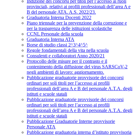
Indizione dei concorsi per titoli per l’accesso ai ruoli
provinciali, relativi ai profili professionali dell’area A e
B del personale ATA. A.S. 2022/23.
Graduatoria Interna Docenti 2022
Piano triennale per la prevenzione della corruzione e
per la trasparenza delle istituzioni scolastiche
CCNL Personale della scuola
Graduatoria Interna ATA
Borse di studio classi 2^3^4^5^
Regole fondamentali della vita nella scuola
Consulenti e collaboratori Anno 2020/21
Protocollo delle misure per il contrasto e il
contenimento della diffusione del virus SARSCoV-2
negli ambienti di lavoro: aggiornamento.
Pubblicazione graduatorie provvisorie dei concorsi
ordinari per soli titoli per l’accesso ai profili
professionali dell’area A e B del personale A.T.A. degli
istituti e scuole statali
Pubblicazione graduatorie provvisorie dei concorsi
ordinari per soli titoli per l’accesso ai profili
professionali dell’area A e B del personale A.T.A. degli
istituti e scuole statali
Pubblicazione Graduatorie Interne provvisorie
Personale ATA
Pubblicazione graduatoria interna d’istituto provvisoria