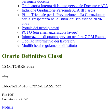
personale docente
Graduatoria Interna di Istituto personale Docente e ATA
Indizione Graduatorie Personale ATA III Fascia
Piano Triennale per la Prevenzione della Corruzione e
per la Trasparenza nelle Istituzioni scolastiche 2020-
2022
Portale dei neodiplomati
PCTO (già alternanza scuola lavoro)
Informazione di quanto previsto nell’art. 7 OM Esame.
Obbligo informativo dei lavoratori
Modifiche al regolamento di Istituto
Orario Definitivo Classi
15 OTTOBRE 2022
Allegati
1665762154518_Orario-CLASSI.pdf
File PDF
Contatore click: 52
Notizie