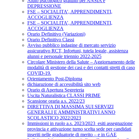
Aiuto psicologico gratuito per ANSIA e
DEPRESSIONE
FSE – SOCIALITA’, APPRENDIMENTI,
ACCOGLIENZA
FSE – SOCIALITA’, APPRENDIMENTI,
ACCOGLIENZA
Orario Definitivo (Variazioni)
Orario Definitivo Classi
Avviso pubblico indagine di mercato servizio
assicurativo RCT, Infortuni, tutela legale, assistenza
alunni e personale triennio 2022-2025
Circolare Ministero della Salute – Aggiornamento delle
modalità di gestione dei casi e dei contatti stretti di caso
COVID-19.
Orientamento Post-Diploma
dichiarazione di accessibilità sito web
Orario di Apertura Segreteria
Uscita Naturalistica CLASSI PRIME
Scansione oraria a.s. 2022/23
DIRETTIVA DI MASSIMA SUI SERVIZI
GENERALI E AMMINISTRATIVI ANNO
SCOLASTICO 2022/2023
Immissioni in ruolo a.s. 2023/2023_esiti assegnazione
provincia e attivazione turno scelta sede per candidati
inseriti nelle graduatorie di merito – e in GAE