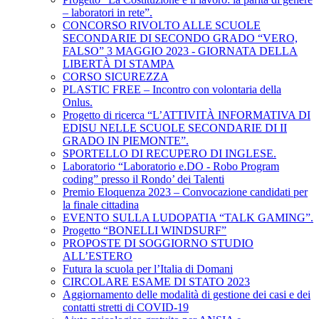
– laboratori in rete”.
CONCORSO RIVOLTO ALLE SCUOLE
SECONDARIE DI SECONDO GRADO “VERO,
FALSO” 3 MAGGIO 2023 - GIORNATA DELLA
LIBERTÀ DI STAMPA
CORSO SICUREZZA
PLASTIC FREE – Incontro con volontaria della
Onlus.
Progetto di ricerca “L’ATTIVITÀ INFORMATIVA DI
EDISU NELLE SCUOLE SECONDARIE DI II
GRADO IN PIEMONTE”.
SPORTELLO DI RECUPERO DI INGLESE.
Laboratorio “Laboratorio e.DO - Robo Program
coding” presso il Rondo’ dei Talenti
Premio Eloquenza 2023 – Convocazione candidati per
la finale cittadina
EVENTO SULLA LUDOPATIA “TALK GAMING”.
Progetto “BONELLI WINDSURF”
PROPOSTE DI SOGGIORNO STUDIO
ALL’ESTERO
Futura la scuola per l’Italia di Domani
CIRCOLARE ESAME DI STATO 2023
Aggiornamento delle modalità di gestione dei casi e dei
contatti stretti di COVID-19