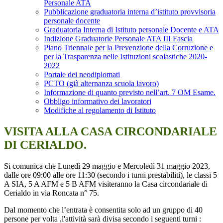
Personale ATA
Pubblicazione graduatoria interna d’istituto provvisoria
personale docente
Graduatoria Interna di Istituto personale Docente e ATA
Indizione Graduatorie Personale ATA III Fascia
Piano Triennale per la Prevenzione della Corruzione e
per la Trasparenza nelle Istituzioni scolastiche 2020-
2022
Portale dei neodiplomati
PCTO (già alternanza scuola lavoro)
Informazione di quanto previsto nell’art. 7 OM Esame.
Obbligo informativo dei lavoratori
Modifiche al regolamento di Istituto
VISITA ALLA CASA CIRCONDARIALE
DI CERIALDO.
Si comunica che Lunedì 29 maggio e Mercoledì 31 maggio 2023,
dalle ore 09:00 alle ore 11:30 (secondo i turni prestabiliti), le classi 5
A SIA, 5 A AFM e 5 B AFM visiteranno la Casa circondariale di
Cerialdo in via Roncata n° 75.
Dal momento che l’entrata è consentita solo ad un gruppo di 40
persone per volta ,l'attività sarà divisa secondo i seguenti turni :