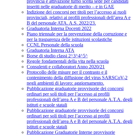
provincia e attivazione turno scelta sede per candidati
inseriti nelle graduatorie di merito – e in GAE
Indizione dei concorsi per titoli per l’accesso ai ruoli
provinciali, relativi ai profili professionali dell’area A e
B del personale ATA. A.S. 2022/23.
Graduatoria Interna Docenti 2022
Piano triennale per la prevenzione della corruzione e
per la trasparenza delle istituzioni scolastiche
CCNL Personale della scuola
Graduatoria Interna ATA
Borse di studio classi 2^3^4^5^
Regole fondamentali della vita nella scuola
Consulenti e collaboratori Anno 2020/21
Protocollo delle misure per il contrasto e il
contenimento della diffusione del virus SARSCoV-2
negli ambienti di lavoro: aggiornamento.
Pubblicazione graduatorie provvisorie dei concorsi
ordinari per soli titoli per l’accesso ai profili
professionali dell’area A e B del personale A.T.A. degli
istituti e scuole statali
Pubblicazione graduatorie provvisorie dei concorsi
ordinari per soli titoli per l’accesso ai profili
professionali dell’area A e B del personale A.T.A. degli
istituti e scuole statali
Pubblicazione Graduatorie Interne provvisorie