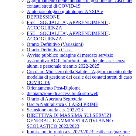
Aggiornamento delle modalità di gestione dei casi e dei
contatti stretti di COVID-19
Aiuto psicologico gratuito per ANSIA e
DEPRESSIONE
FSE – SOCIALITA’, APPRENDIMENTI,
ACCOGLIENZA
FSE – SOCIALITA’, APPRENDIMENTI,
ACCOGLIENZA
Orario Definitivo (Variazioni)
Orario Definitivo Classi
Avviso pubblico indagine di mercato servizio
assicurativo RCT, Infortuni, tutela legale, assistenza
alunni e personale triennio 2022-2025
Circolare Ministero della Salute – Aggiornamento delle
modalità di gestione dei casi e dei contatti stretti di caso
COVID-19.
Orientamento Post-Diploma
dichiarazione di accessibilità sito web
Orario di Apertura Segreteria
Uscita Naturalistica CLASSI PRIME
Scansione oraria a.s. 2022/23
DIRETTIVA DI MASSIMA SUI SERVIZI
GENERALI E AMMINISTRATIVI ANNO
SCOLASTICO 2022/2023
Immissioni in ruolo a.s. 2023/2023_esiti assegnazione