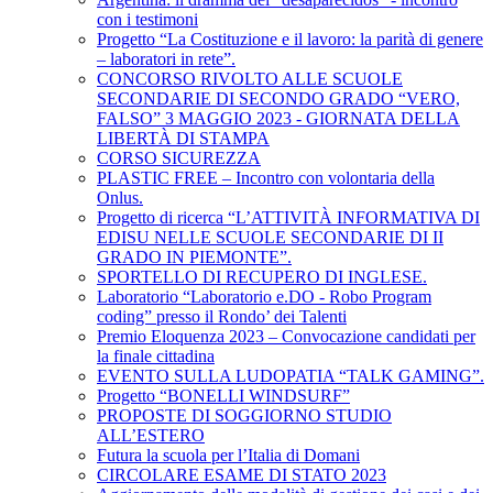
con i testimoni
Progetto “La Costituzione e il lavoro: la parità di genere
– laboratori in rete”.
CONCORSO RIVOLTO ALLE SCUOLE
SECONDARIE DI SECONDO GRADO “VERO,
FALSO” 3 MAGGIO 2023 - GIORNATA DELLA
LIBERTÀ DI STAMPA
CORSO SICUREZZA
PLASTIC FREE – Incontro con volontaria della
Onlus.
Progetto di ricerca “L’ATTIVITÀ INFORMATIVA DI
EDISU NELLE SCUOLE SECONDARIE DI II
GRADO IN PIEMONTE”.
SPORTELLO DI RECUPERO DI INGLESE.
Laboratorio “Laboratorio e.DO - Robo Program
coding” presso il Rondo’ dei Talenti
Premio Eloquenza 2023 – Convocazione candidati per
la finale cittadina
EVENTO SULLA LUDOPATIA “TALK GAMING”.
Progetto “BONELLI WINDSURF”
PROPOSTE DI SOGGIORNO STUDIO
ALL’ESTERO
Futura la scuola per l’Italia di Domani
CIRCOLARE ESAME DI STATO 2023