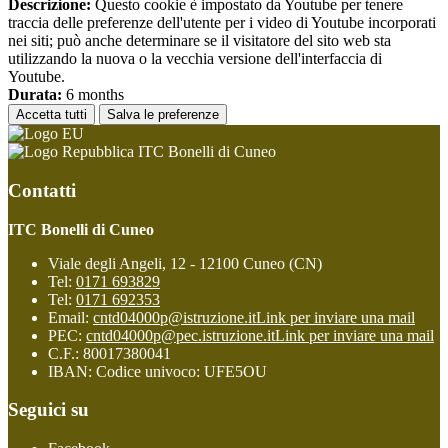
Descrizione:
Questo cookie è impostato da Youtube per tenere
traccia delle preferenze dell'utente per i video di Youtube incorporati
nei siti; può anche determinare se il visitatore del sito web sta
utilizzando la nuova o la vecchia versione dell'interfaccia di
Youtube.
Durata:
6 months
Accetta tutti
Salva le preferenze
ITC Bonelli di Cuneo
Contatti
ITC Bonelli di Cuneo
Viale degli Angeli, 12 - 12100 Cuneo (CN)
Tel:
0171 693829
Tel:
0171 692353
Email:
cntd04000p@istruzione.it
Link per inviare una mail
PEC:
cntd04000p@pec.istruzione.it
Link per inviare una mail
C.F.: 80017380041
IBAN: Codice univoco: UFE5OU
Seguici su