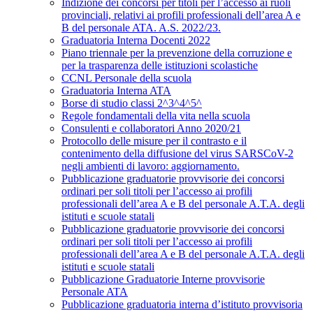
Indizione dei concorsi per titoli per l’accesso ai ruoli
provinciali, relativi ai profili professionali dell’area A e
B del personale ATA. A.S. 2022/23.
Graduatoria Interna Docenti 2022
Piano triennale per la prevenzione della corruzione e
per la trasparenza delle istituzioni scolastiche
CCNL Personale della scuola
Graduatoria Interna ATA
Borse di studio classi 2^3^4^5^
Regole fondamentali della vita nella scuola
Consulenti e collaboratori Anno 2020/21
Protocollo delle misure per il contrasto e il
contenimento della diffusione del virus SARSCoV-2
negli ambienti di lavoro: aggiornamento.
Pubblicazione graduatorie provvisorie dei concorsi
ordinari per soli titoli per l’accesso ai profili
professionali dell’area A e B del personale A.T.A. degli
istituti e scuole statali
Pubblicazione graduatorie provvisorie dei concorsi
ordinari per soli titoli per l’accesso ai profili
professionali dell’area A e B del personale A.T.A. degli
istituti e scuole statali
Pubblicazione Graduatorie Interne provvisorie
Personale ATA
Pubblicazione graduatoria interna d’istituto provvisoria