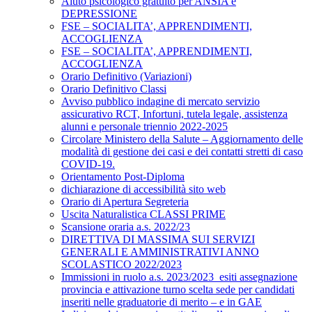
Aiuto psicologico gratuito per ANSIA e
DEPRESSIONE
FSE – SOCIALITA’, APPRENDIMENTI,
ACCOGLIENZA
FSE – SOCIALITA’, APPRENDIMENTI,
ACCOGLIENZA
Orario Definitivo (Variazioni)
Orario Definitivo Classi
Avviso pubblico indagine di mercato servizio
assicurativo RCT, Infortuni, tutela legale, assistenza
alunni e personale triennio 2022-2025
Circolare Ministero della Salute – Aggiornamento delle
modalità di gestione dei casi e dei contatti stretti di caso
COVID-19.
Orientamento Post-Diploma
dichiarazione di accessibilità sito web
Orario di Apertura Segreteria
Uscita Naturalistica CLASSI PRIME
Scansione oraria a.s. 2022/23
DIRETTIVA DI MASSIMA SUI SERVIZI
GENERALI E AMMINISTRATIVI ANNO
SCOLASTICO 2022/2023
Immissioni in ruolo a.s. 2023/2023_esiti assegnazione
provincia e attivazione turno scelta sede per candidati
inseriti nelle graduatorie di merito – e in GAE