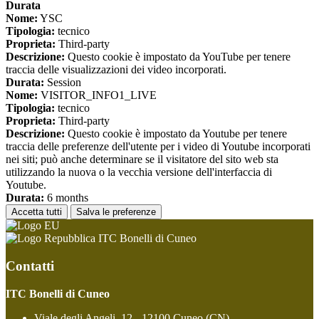
Durata
Nome:
YSC
Tipologia:
tecnico
Proprieta:
Third-party
Descrizione:
Questo cookie è impostato da YouTube per tenere
traccia delle visualizzazioni dei video incorporati.
Durata:
Session
Nome:
VISITOR_INFO1_LIVE
Tipologia:
tecnico
Proprieta:
Third-party
Descrizione:
Questo cookie è impostato da Youtube per tenere
traccia delle preferenze dell'utente per i video di Youtube incorporati
nei siti; può anche determinare se il visitatore del sito web sta
utilizzando la nuova o la vecchia versione dell'interfaccia di
Youtube.
Durata:
6 months
Accetta tutti
Salva le preferenze
ITC Bonelli di Cuneo
Contatti
ITC Bonelli di Cuneo
Viale degli Angeli, 12 - 12100 Cuneo (CN)