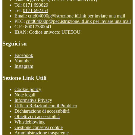
Tel:
0171 693829
Tel:
0171 692353
Email:
cntd04000p@istruzione.it
Link per inviare una mail
PEC:
cntd04000p@pec.istruzione.it
Link per inviare una mail
C.F.: 80017380041
IBAN: Codice univoco: UFE5OU
Seguici su
Facebook
Youtube
Instagram
Sezione Link Utili
Cookie policy
Note legali
Informativa Privacy
Ufficio Relazioni con il Pubblico
Dichiarazione di accessibilità
Obiettivi di accessibilità
Whistleblowing
Gestione consensi cookie
Amministrazione trasparente