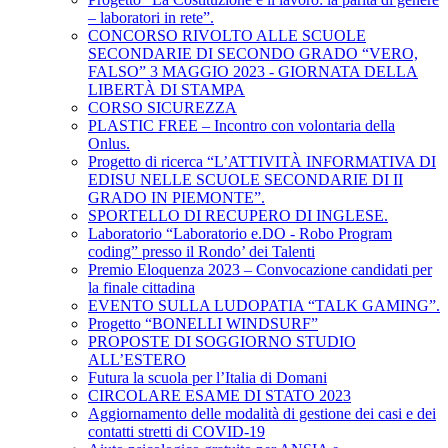
– laboratori in rete”.
CONCORSO RIVOLTO ALLE SCUOLE
SECONDARIE DI SECONDO GRADO “VERO,
FALSO” 3 MAGGIO 2023 - GIORNATA DELLA
LIBERTÀ DI STAMPA
CORSO SICUREZZA
PLASTIC FREE – Incontro con volontaria della
Onlus.
Progetto di ricerca “L’ATTIVITÀ INFORMATIVA DI
EDISU NELLE SCUOLE SECONDARIE DI II
GRADO IN PIEMONTE”.
SPORTELLO DI RECUPERO DI INGLESE.
Laboratorio “Laboratorio e.DO - Robo Program
coding” presso il Rondo’ dei Talenti
Premio Eloquenza 2023 – Convocazione candidati per
la finale cittadina
EVENTO SULLA LUDOPATIA “TALK GAMING”.
Progetto “BONELLI WINDSURF”
PROPOSTE DI SOGGIORNO STUDIO
ALL’ESTERO
Futura la scuola per l’Italia di Domani
CIRCOLARE ESAME DI STATO 2023
Aggiornamento delle modalità di gestione dei casi e dei
contatti stretti di COVID-19