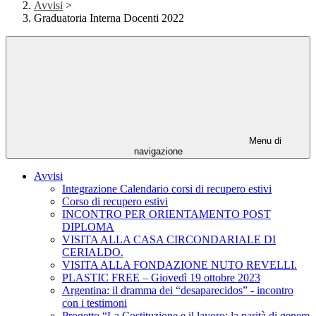
Avvisi
>
Graduatoria Interna Docenti 2022
Menu di
navigazione
Avvisi
Integrazione Calendario corsi di recupero estivi
Corso di recupero estivi
INCONTRO PER ORIENTAMENTO POST
DIPLOMA
VISITA ALLA CASA CIRCONDARIALE DI
CERIALDO.
VISITA ALLA FONDAZIONE NUTO REVELLI.
PLASTIC FREE – Giovedì 19 ottobre 2023
Argentina: il dramma dei “desaparecidos” - incontro
con i testimoni
Progetto “La Costituzione e il lavoro: la parità di genere