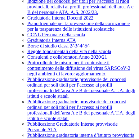
Indizione dei concorsi per titoli per l’accesso ai ruoli
provinciali, relativi ai profili professionali dell’area A e
B del personale ATA. A.S. 2022/23.
Graduatoria Interna Docenti 2022
Piano triennale per la prevenzione della corruzione e
per la trasparenza delle istituzioni scolastiche
CCNL Personale della scuola
Graduatoria Interna ATA
Borse di studio classi 2^3^4^5^
Regole fondamentali della vita nella scuola
Consulenti e collaboratori Anno 2020/21
Protocollo delle misure per il contrasto e il
contenimento della diffusione del virus SARSCoV-2
negli ambienti di lavoro: aggiornamento.
Pubblicazione graduatorie provvisorie dei concorsi
ordinari per soli titoli per l’accesso ai profili
professionali dell’area A e B del personale A.T.A. degli
istituti e scuole statali
Pubblicazione graduatorie provvisorie dei concorsi
ordinari per soli titoli per l’accesso ai profili
professionali dell’area A e B del personale A.T.A. degli
istituti e scuole statali
Pubblicazione Graduatorie Interne provvisorie
Personale ATA
Pubblicazione graduatoria interna d’istituto provvisoria