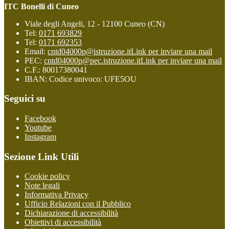
ITC Bonelli di Cuneo
Viale degli Angeli, 12 - 12100 Cuneo (CN)
Tel:
0171 693829
Tel:
0171 692353
Email:
cntd04000p@istruzione.it
Link per inviare una mail
PEC:
cntd04000p@pec.istruzione.it
Link per inviare una mail
C.F.: 80017380041
IBAN: Codice univoco: UFE5OU
Seguici su
Facebook
Youtube
Instagram
Sezione Link Utili
Cookie policy
Note legali
Informativa Privacy
Ufficio Relazioni con il Pubblico
Dichiarazione di accessibilità
Obiettivi di accessibilità