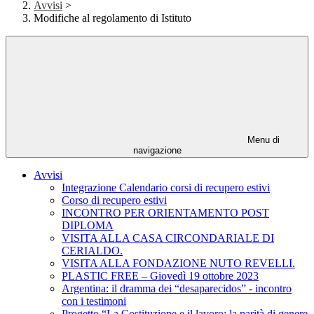
Avvisi
>
Modifiche al regolamento di Istituto
Menu di
navigazione
Avvisi
Integrazione Calendario corsi di recupero estivi
Corso di recupero estivi
INCONTRO PER ORIENTAMENTO POST
DIPLOMA
VISITA ALLA CASA CIRCONDARIALE DI
CERIALDO.
VISITA ALLA FONDAZIONE NUTO REVELLI.
PLASTIC FREE – Giovedì 19 ottobre 2023
Argentina: il dramma dei “desaparecidos” - incontro
con i testimoni
Progetto “La Costituzione e il lavoro: la parità di genere