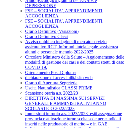
Aiuto psicologico gratuito per ANSIA e
DEPRESSIONE
FSE – SOCIALITA’, APPRENDIMENTI,
ACCOGLIENZA
FSE – SOCIALITA’, APPRENDIMENTI,
ACCOGLIENZA
Orario Definitivo (Variazioni)
Orario Definitivo Classi
Avviso pubblico indagine di mercato servizio
assicurativo RCT, Infortuni, tutela legale, assistenza
alunni e personale triennio 2022-2025
Circolare Ministero della Salute – Aggiornamento delle
modalità di gestione dei casi e dei contatti stretti di caso
COVID-19.
Orientamento Post-Diploma
dichiarazione di accessibilità sito web
Orario di Apertura Segreteria
Uscita Naturalistica CLASSI PRIME
Scansione oraria a.s. 2022/23
DIRETTIVA DI MASSIMA SUI SERVIZI
GENERALI E AMMINISTRATIVI ANNO
SCOLASTICO 2022/2023
Immissioni in ruolo a.s. 2023/2023_esiti assegnazione
provincia e attivazione turno scelta sede per candidati
inseriti nelle graduatorie di merito – e in GAE