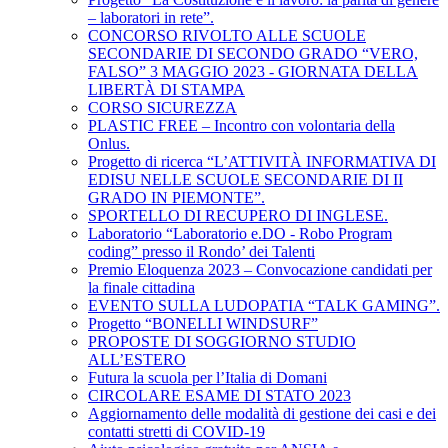
– laboratori in rete”.
CONCORSO RIVOLTO ALLE SCUOLE
SECONDARIE DI SECONDO GRADO “VERO,
FALSO” 3 MAGGIO 2023 - GIORNATA DELLA
LIBERTÀ DI STAMPA
CORSO SICUREZZA
PLASTIC FREE – Incontro con volontaria della
Onlus.
Progetto di ricerca “L’ATTIVITÀ INFORMATIVA DI
EDISU NELLE SCUOLE SECONDARIE DI II
GRADO IN PIEMONTE”.
SPORTELLO DI RECUPERO DI INGLESE.
Laboratorio “Laboratorio e.DO - Robo Program
coding” presso il Rondo’ dei Talenti
Premio Eloquenza 2023 – Convocazione candidati per
la finale cittadina
EVENTO SULLA LUDOPATIA “TALK GAMING”.
Progetto “BONELLI WINDSURF”
PROPOSTE DI SOGGIORNO STUDIO
ALL’ESTERO
Futura la scuola per l’Italia di Domani
CIRCOLARE ESAME DI STATO 2023
Aggiornamento delle modalità di gestione dei casi e dei
contatti stretti di COVID-19