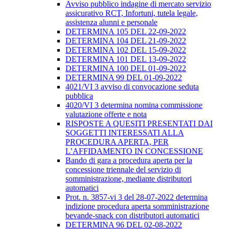
Avviso pubblico indagine di mercato servizio
assicurativo RCT, Infortuni, tutela legale,
assistenza alunni e personale
DETERMINA 105 DEL 22-09-2022
DETERMINA 104 DEL 21-09-2022
DETERMINA 102 DEL 15-09-2022
DETERMINA 101 DEL 13-09-2022
DETERMINA 100 DEL 01-09-2022
DETERMINA 99 DEL 01-09-2022
4021/VI 3 avviso di convocazione seduta
pubblica
4020/VI 3 determina nomina commissione
valutazione offerte e nota
RISPOSTE A QUESITI PRESENTATI DAI
SOGGETTI INTERESSATI ALLA
PROCEDURA APERTA, PER
L’AFFIDAMENTO IN CONCESSIONE
Bando di gara a procedura aperta per la
concessione triennale del servizio di
somministrazione, mediante distributori
automatici
Prot. n. 3857-vi 3 del 28-07-2022 determina
indizione procedura aperta somministrazione
bevande-snack con distributori automatici
DETERMINA 96 DEL 02-08-2022