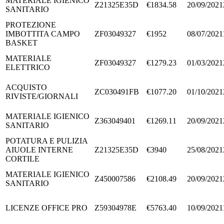
MATERIALE IGIENICO
Z21325E35D
€1834.58
20/09/2021
SANITARIO
PROTEZIONE
IMBOTTITA CAMPO
ZF03049327
€1952
08/07/2021
BASKET
MATERIALE
ZF03049327
€1279.23
01/03/2021
ELETTRICO
ACQUISTO
ZC030491FB
€1077.20
01/10/2021
RIVISTE/GIORNALI
MATERIALE IGIENICO
Z363049401
€1269.11
20/09/2021
SANITARIO
POTATURA E PULIZIA
AIUOLE INTERNE
Z21325E35D
€3940
25/08/2021
CORTILE
MATERIALE IGIENICO
Z450007586
€2108.49
20/09/2021
SANITARIO
LICENZE OFFICE PRO
Z59304978E
€5763.40
10/09/2021