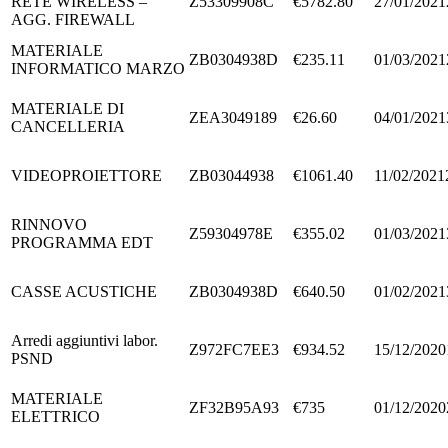
RETE WIRELESS –
Z53309908C
€5782.80
27/01/2021
AGG. FIREWALL
MATERIALE
ZB0304938D
€235.11
01/03/2021
INFORMATICO MARZO
MATERIALE DI
ZEA3049189
€26.60
04/01/2021
CANCELLERIA
VIDEOPROIETTORE
ZB03044938
€1061.40
11/02/2021
RINNOVO
Z59304978E
€355.02
01/03/2021
PROGRAMMA EDT
CASSE ACUSTICHE
ZB0304938D
€640.50
01/02/2021
Arredi aggiuntivi labor.
Z972FC7EE3
€934.52
15/12/2020
PSND
MATERIALE
ZF32B95A93
€735
01/12/2020
ELETTRICO