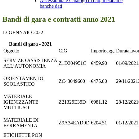
Accessibilità e Catalogo di dati, metadati e
banche dati
Bandi di gara e contratti anno 2021
13 GENNAIO 2022
Bandi di gara - 2021
Oggetto
CIG
Importoagg.
Duratalavor
SERVIZIO ASSISTENZA
Z1D304951C
€459.90
01/09/2021
ALL’AUTONOMIA
ORIENTAMENTO
ZC43049600
€475.80
29/11/2021
SCOLASTICO
MATERIALE
IGIENIZZANTE
Z21325E35D
€981.12
28/12/2021
MULTIUSO
MATERIALE DI
Z9A34EAD9D
€204.51
01/12/2021
FERRAMENTA
ETICHETTE PON