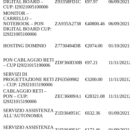
DIGITAL BOARD –
Z93358FD1C
€97.97
06/09/2021
CUP: I29J21005100006
MONITOR –
CARRELLO –
NOTEBOOK – PON
ZA935A2738
€40800.46
06/09/2021
DIGITAL BOARD CUP:
I29J21005100006
HOSTING DOMINIO
Z7730494DB
€2074.00
01/10/2021
PON CABLAGGIO RETI
ZDF360D30B
€97.21
11/11/2021
– CUP I29J21015190006
SERVIZI DI
PROGETTAZIONE RETI
ZF63569982
€3200.00
11/11/2021
– CUP: 129J21015190006
CABLAGGIO RETI –
PON – CUP:
ZEC36009A1
€28321.08
11/11/2021
I29J21015190006
SERVIZIO ASSISTENZA
Z1D304951C
€632.36
01/09/2021
ALL’AUTONOMIA
SERVIZIO ASSISTENZA
Z1D304951C
€172.46
01/09/2021