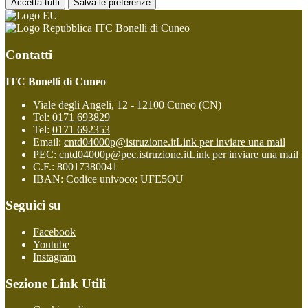
Accetta tutti
Salva le preferenze
ITC Bonelli di Cuneo
Contatti
ITC Bonelli di Cuneo
Viale degli Angeli, 12 - 12100 Cuneo (CN)
Tel:
0171 693829
Tel:
0171 692353
Email:
cntd04000p@istruzione.it
Link per inviare una mail
PEC:
cntd04000p@pec.istruzione.it
Link per inviare una mail
C.F.: 80017380041
IBAN: Codice univoco: UFE5OU
Seguici su
Facebook
Youtube
Instagram
Sezione Link Utili