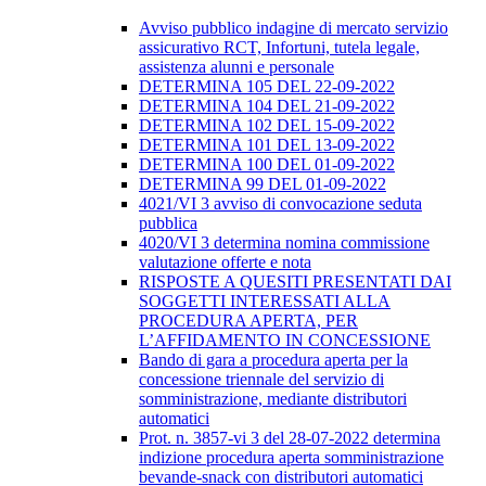
Avviso pubblico indagine di mercato servizio
assicurativo RCT, Infortuni, tutela legale,
assistenza alunni e personale
DETERMINA 105 DEL 22-09-2022
DETERMINA 104 DEL 21-09-2022
DETERMINA 102 DEL 15-09-2022
DETERMINA 101 DEL 13-09-2022
DETERMINA 100 DEL 01-09-2022
DETERMINA 99 DEL 01-09-2022
4021/VI 3 avviso di convocazione seduta
pubblica
4020/VI 3 determina nomina commissione
valutazione offerte e nota
RISPOSTE A QUESITI PRESENTATI DAI
SOGGETTI INTERESSATI ALLA
PROCEDURA APERTA, PER
L’AFFIDAMENTO IN CONCESSIONE
Bando di gara a procedura aperta per la
concessione triennale del servizio di
somministrazione, mediante distributori
automatici
Prot. n. 3857-vi 3 del 28-07-2022 determina
indizione procedura aperta somministrazione
bevande-snack con distributori automatici