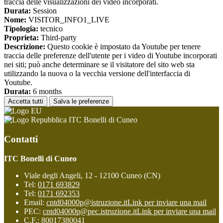
traccia delle visualizzazioni dei video incorporati.
Durata:
Session
Nome:
VISITOR_INFO1_LIVE
Tipologia:
tecnico
Proprieta:
Third-party
Descrizione:
Questo cookie è impostato da Youtube per tenere
traccia delle preferenze dell'utente per i video di Youtube incorporati
nei siti; può anche determinare se il visitatore del sito web sta
utilizzando la nuova o la vecchia versione dell'interfaccia di
Youtube.
Durata:
6 months
Accetta tutti
Salva le preferenze
ITC Bonelli di Cuneo
Contatti
ITC Bonelli di Cuneo
Viale degli Angeli, 12 - 12100 Cuneo (CN)
Tel:
0171 693829
Tel:
0171 692353
Email:
cntd04000p@istruzione.it
Link per inviare una mail
PEC:
cntd04000p@pec.istruzione.it
Link per inviare una mail
C.F.: 80017380041