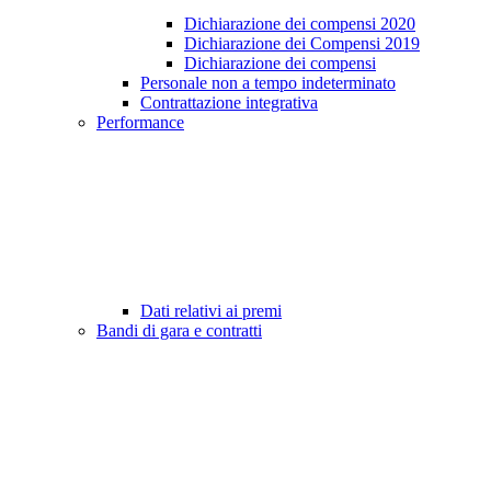
Dichiarazione dei compensi 2020
Dichiarazione dei Compensi 2019
Dichiarazione dei compensi
Personale non a tempo indeterminato
Contrattazione integrativa
Performance
Dati relativi ai premi
Bandi di gara e contratti