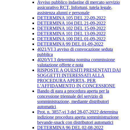
Avviso pubblico indagine di mercato servizio
assicurativo RCT, Infortuni, tutela legale,
assistenza alunni e personale
DETERMINA 105 DEL 22-09-2022
DETERMINA 104 DEL 21-09-2022
DETERMINA 102 DEL 15-09-2022
DETERMINA 101 DEL 13-09-2022
DETERMINA 100 DEL 01-09-2022
DETERMINA 99 DEL 01-09-2022
4021/VI 3 avviso di convocazione seduta
pubblica
4020/VI 3 determina nomina commissione
valutazione offerte e nota
RISPOSTE A QUESITI PRESENTATI DAI
SOGGETTI INTERESSATI ALLA
PROCEDURA APERTA, PER
L’AFFIDAMENTO IN CONCESSIONE
Bando di gara a procedura aperta per la
concessione triennale del servizio di
somministrazione, mediante distributori
automatici
Prot. n. 3857-vi 3 del 28-07-2022 determina
indizione procedura aperta somministrazione
bevande-snack con distributori automatici
DETERMINA 96 DEL 02-08-2022