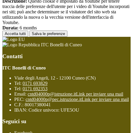
Descrizione:
Questo cookie è impostato da Youtube per tenere
traccia delle preferenze dell'utente per i video di Youtube incorporati
nei siti; può anche determinare se il visitatore del sito web sta
utilizzando la nuova o la vecchia versione dell'interfaccia di
Youtube.
Durata:
6 months
Accetta tutti
Salva le preferenze
ITC Bonelli di Cuneo
Contatti
ITC Bonelli di Cuneo
Viale degli Angeli, 12 - 12100 Cuneo (CN)
Tel:
0171 693829
Tel:
0171 692353
Email:
cntd04000p@istruzione.it
Link per inviare una mail
PEC:
cntd04000p@pec.istruzione.it
Link per inviare una mail
C.F.: 80017380041
IBAN: Codice univoco: UFE5OU
Seguici su
Facebook