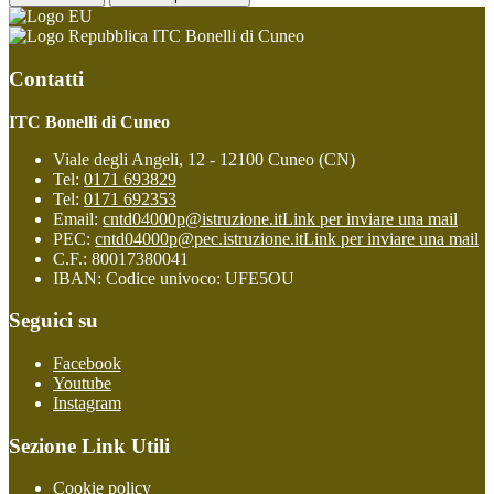
ITC Bonelli di Cuneo
Contatti
ITC Bonelli di Cuneo
Viale degli Angeli, 12 - 12100 Cuneo (CN)
Tel:
0171 693829
Tel:
0171 692353
Email:
cntd04000p@istruzione.it
Link per inviare una mail
PEC:
cntd04000p@pec.istruzione.it
Link per inviare una mail
C.F.: 80017380041
IBAN: Codice univoco: UFE5OU
Seguici su
Facebook
Youtube
Instagram
Sezione Link Utili
Cookie policy