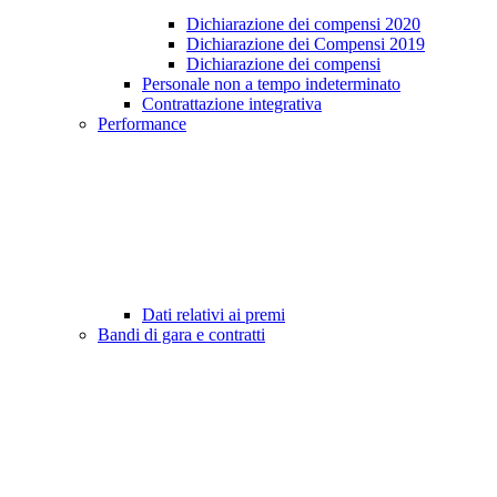
Dichiarazione dei compensi 2020
Dichiarazione dei Compensi 2019
Dichiarazione dei compensi
Personale non a tempo indeterminato
Contrattazione integrativa
Performance
Dati relativi ai premi
Bandi di gara e contratti