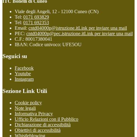
ITC Bonelli di Cuneo
Viale degli Angeli, 12 - 12100 Cuneo (CN)
Tel:
0171 693829
Tel:
0171 692353
Email:
cntd04000p@istruzione.it
Link per inviare una mail
PEC:
cntd04000p@pec.istruzione.it
Link per inviare una mail
C.F.: 80017380041
IBAN: Codice univoco: UFE5OU
Seguici su
Facebook
Youtube
Instagram
Sezione Link Utili
Cookie policy
Note legali
Informativa Privacy
Ufficio Relazioni con il Pubblico
Dichiarazione di accessibilità
Obiettivi di accessibilità
Whistleblowing