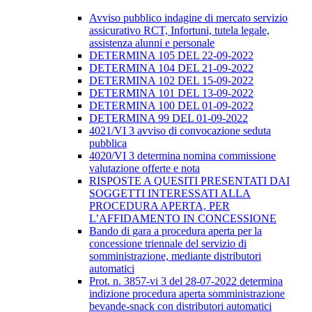
Avviso pubblico indagine di mercato servizio
assicurativo RCT, Infortuni, tutela legale,
assistenza alunni e personale
DETERMINA 105 DEL 22-09-2022
DETERMINA 104 DEL 21-09-2022
DETERMINA 102 DEL 15-09-2022
DETERMINA 101 DEL 13-09-2022
DETERMINA 100 DEL 01-09-2022
DETERMINA 99 DEL 01-09-2022
4021/VI 3 avviso di convocazione seduta
pubblica
4020/VI 3 determina nomina commissione
valutazione offerte e nota
RISPOSTE A QUESITI PRESENTATI DAI
SOGGETTI INTERESSATI ALLA
PROCEDURA APERTA, PER
L’AFFIDAMENTO IN CONCESSIONE
Bando di gara a procedura aperta per la
concessione triennale del servizio di
somministrazione, mediante distributori
automatici
Prot. n. 3857-vi 3 del 28-07-2022 determina
indizione procedura aperta somministrazione
bevande-snack con distributori automatici