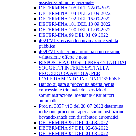
assistenza alunni e personale
DETERMINA 105 DEL 22-09-2022
DETERMINA 104 DEL 21-09-2022
DETERMINA 102 DEL 15-09-2022
DETERMINA 101 DEL 13-09-2022
DETERMINA 100 DEL 01-09-2022
DETERMINA 99 DEL 01-09-2022
4021/VI 3 avviso di convocazione seduta
pubblica
4020/VI 3 determina nomina commissione
valutazione offerte e nota
RISPOSTE A QUESITI PRESENTATI DAI
SOGGETTI INTERESSATI ALLA
PROCEDURA APERTA, PER
L’AFFIDAMENTO IN CONCESSIONE
Bando di gara a procedura aperta per la
concessione triennale del servizio di
somministrazione, mediante distributori
automatici
Prot. n. 3857-vi 3 del 28-07-2022 determina
indizione procedura aperta somministrazione
bevande-snack con distributori automatici
DETERMINA 96 DEL 02-08-2022
DETERMINA 97 DEL 02-08-2022
DETERMINA 94 DEL 01-08-2022