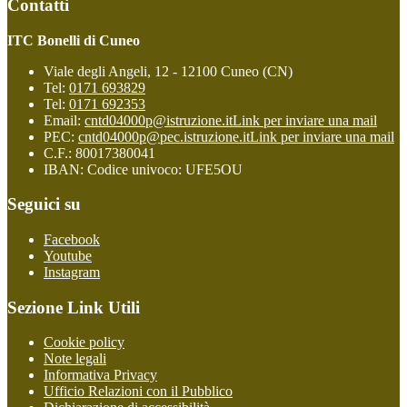
Contatti
ITC Bonelli di Cuneo
Viale degli Angeli, 12 - 12100 Cuneo (CN)
Tel:
0171 693829
Tel:
0171 692353
Email:
cntd04000p@istruzione.it
Link per inviare una mail
PEC:
cntd04000p@pec.istruzione.it
Link per inviare una mail
C.F.: 80017380041
IBAN: Codice univoco: UFE5OU
Seguici su
Facebook
Youtube
Instagram
Sezione Link Utili
Cookie policy
Note legali
Informativa Privacy
Ufficio Relazioni con il Pubblico